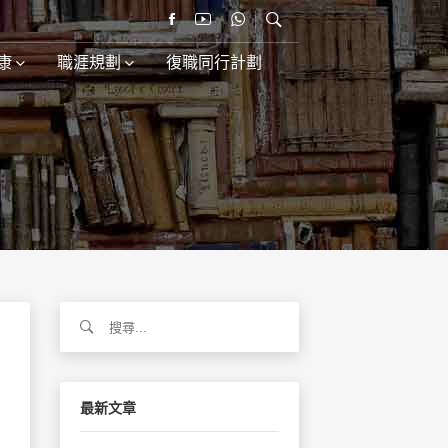
康
職涯規劃
復職同行計劃
搜
尋
關
鍵
字:
最新文章