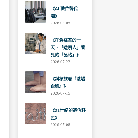
《AI 職位替代
潮》
2026-08-05
《在急症室的一
天，「透明人」看
見的「品格」》
2026-07-22
《斜槓族看『職場
企穩』》
2026-07-15
《21世紀的憑信移
民》
2026-07-08