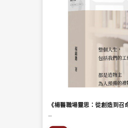
《楊醫職場靈思：從創造到召
...