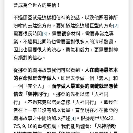
會成為全世界的笑柄！
不過挪亞就是這樣相信神的說話，以致他照著神所
吩咐的去建造方舟。要知道建造這艘巨型的方舟
[2]
需要很長時間
[3]
，需要很多材料，需要非常之專
業，不過與此同時也需要面對很多人的冷嘲熱諷，
因此也需要很大的決心，勇氣和毅力，更需要對神
有絕對的信心。
從挪亞的職場故事我們可以看到，
人在職場最基本
的召命就是去學做人
，即是去學做一個「義人」和
一個「完全人」，
而學做人最重要的關鍵就是憑著
信去「與神同行」
。挪亞的先祖以諾「與神同
行」，不過究竟以諾是怎樣「與神同行」，聖經作
者在上一章並沒有加以著墨，直至現在才在挪亞的
職場故事之中開始加以描述
[4]
。根據創世記6:22,
7:5, 9, 16的重複強調，我們能夠體會:
「凡神所吩