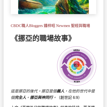
CBDC職人Bloggers 鍾梓昭 Newmen 聖經與職場
《挪亞的職場故事》
這是挪亞的後代。挪亞是個
義人
，在他的世代中是
個
完全人
。
挪亞與神同行
。
（創世記 6:9）