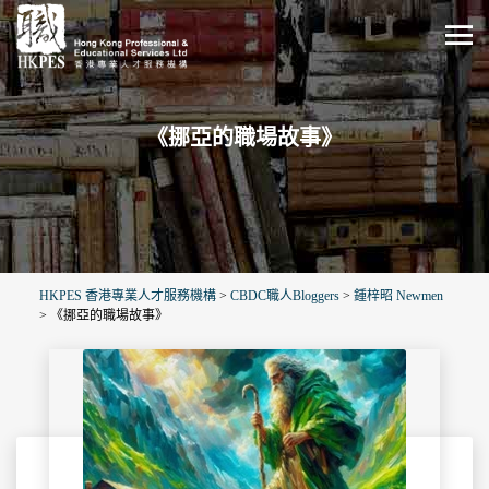
《挪亞的職場故事》
HKPES 香港專業人才服務機構
>
CBDC職人Bloggers
>
鍾梓昭 Newmen
>
《挪亞的職場故事》