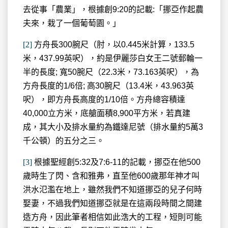
去從事「農業」，根據創9:20的記載:「挪亞作起農
夫來，栽了一個葡萄園。」
[2]
方舟長300腕尺（肘，以0.445米計算，133.5
米，437.99英呎），約是伊麗莎白女王二號郵輪一
半的長度; 寬50腕尺（22.3米，73.163英呎），為
方舟長度的1/6倍; 高30腕尺（13.4米，43.963英
呎），即方舟長高度的1/10倍。方舟總容積達
40,000立方米，底艙面積8,900平方米，若真建
成，其大小及排水量約為鐵達尼號（排水量約5萬3
千公頓）的五分之三。
[3]
根據聖經創5:32及7:6-11的記載，挪亞在他500
歲時生了閃、含和雅弗，直至他600歲那年神才叫
洪水氾濫在地上，雖然我們不知道挪亞的兒子何時
娶妻，不過我們知道挪亞就是在這兩段時間之間建
造方舟，因此筆者相信如此浩大的工程，短則可能