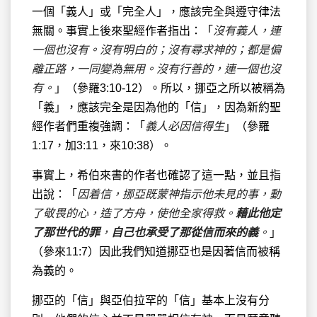
一個「義人」或「完全人」，應該完全與遵守律法
無關。事實上後來聖經作者指出：「
沒有義人，連
一個也沒有。沒有明白的；沒有尋求神的；都是偏
離正路，一同變為無用。沒有行善的，連一個也沒
有。
」（參羅3:10-12）。所以，挪亞之所以被稱為
「義」，應該完全是因為他的「信」，因為新約聖
經作者們重複強調：「
義人必因信得生
」（參羅
1:17，加3:11，來10:38）。
事實上，希伯來書的作者也確認了這一點，並且指
出說：「
因着信，挪亞既蒙神指示他未見的事，動
了敬畏的心，造了方舟，使他全家得救。
藉此他定
了那世代的罪
，
自己也承受了那從信而來的義
。
」
（參來11:7）因此我們知道挪亞也是因著信而被稱
為義的。
挪亞的「信」與亞伯拉罕的「信」基本上沒有分