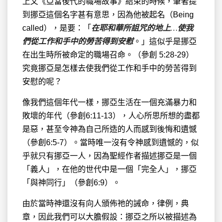
上文《亞當後代的職場故事》結束的時候，筆者提
到挪亞這個名字甚有意思，因為他被起名（Being
called），是要：「
在耶和華所詛咒的地上
…
使我
們從工作和手中的勞苦得到安慰
。」這似乎是挪亞
在出生時所被命定的職場召命。（參創 5:28-29）
究竟挪亞是怎樣去使我們從工作和手中的勞苦得到
安慰的呢？
像我們這個年代一樣，挪亞生活在一個充滿暴力和
敗壞的年代（參創6:11-13），人心所思所想的盡都
是惡，甚至令神為自己所造的人而感到後悔和遺憾
（參創6:5-7）。當時唯一沒有令神感到遺憾的，似
乎就只有挪亞一人，因為聖經作者描述挪亞是一個
「義人」，在他的世代中是一個「完全人」，挪亞
「與神同行」（參創6:9）。
由於當時神還沒有向人頒佈祂的誡命，律例，典
章，因此我們可以大膽假設：挪亞之所以被描述為