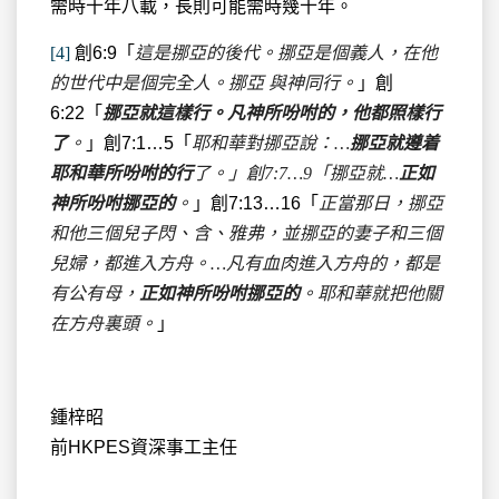
需時十年八載，長則可能需時幾十年。
[4]
創6:9「
這是挪亞的後代。挪亞是個義人，在他
的世代中是個完全人。挪亞
與神同行。
」創
6:22「
挪亞就這樣行。凡神所吩咐的，他都照樣行
了
。
」創7:1…5「
耶和華對挪亞說：…
挪亞就遵着
耶和華所吩咐的行
了。」創
7:7
…9
「挪亞就…
正如
神所吩咐挪亞的
。
」創7:13…16「
正當那日，挪亞
和他三個兒子閃、含、雅弗，並挪亞的妻子和三個
兒婦，都進入方舟。…凡有血肉進入方舟的，都是
有公有母，
正如神所吩咐挪亞的
。耶和華就把他關
在方舟裏頭。
」
鍾梓昭
前HKPES資深事工主任