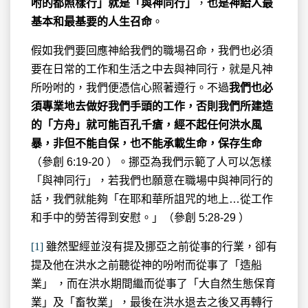
咐的都照樣行」就是「與神同行」
，
也是神給人最
基本和最基要的人生召命
。
假如我們要回應神給我們的職場召命，我們也必須
要在日常的工作和生活之中去與神同行，就是凡神
所吩咐的，我們便憑信心照著遵行。不過
我們也必
須專業地去做好我們手頭的工作，否則我們所建造
的「方舟」就可能百孔千瘡，經不起任何洪水風
暴，非但不能自保，也不能承載生命，保存生命
（參創 6:19-20 ）。挪亞為我們示範了人可以怎樣
「與神同行」，若我們也願意在職場中與神同行的
話，我們就能夠「在耶和華所詛咒的地上…從工作
和手中的勞苦得到安慰。」（參創 5:28-29 ）
[1]
雖然聖經並沒有提及挪亞之前從事的行業，卻有
提及他在洪水之前聽從神的吩咐而從事了「造船
業」 ，而在洪水期間繼而從事了「大自然生態保育
業」及「畜牧業」，最後在洪水退去之後又再轉行