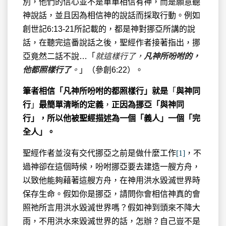
別，他們的信心並不是單單相信有神，而是願意聽
神說話，並且因為相信神的說話而採取行動。例如
創世記6:13-21所記載的，都是神對挪亞所講的說
話，在聽完這番說話之後，聖經作者接著指出，挪
亞竟然二話不說…「
就這樣行了，
凡神所吩咐的，
他都照樣行了
。
」（參創6:22）。
筆者相信「凡神所吩咐的都照樣行」就是
「
與神同
行
」
最簡單清晰的定義
，
正因為挪亞「與神同
行」，所以他被聖經描述為一個「義人」一個「完
全人」。
聖經作者並沒有交代挪亞之前是做什麼工作
[1]
，不
過神卻在這個時候，吩咐挪亞要去建造一艘方舟，
以致他能夠藉著這艘方舟，在神用洪水毀滅世界時
保存生命。假如你是挪亞，請問你會相信神真的會
照祂所言用洪水毀滅世界嗎？假如神到頭來不降大
雨，不用洪水來毀滅世界的話，怎辦？自己豈不是