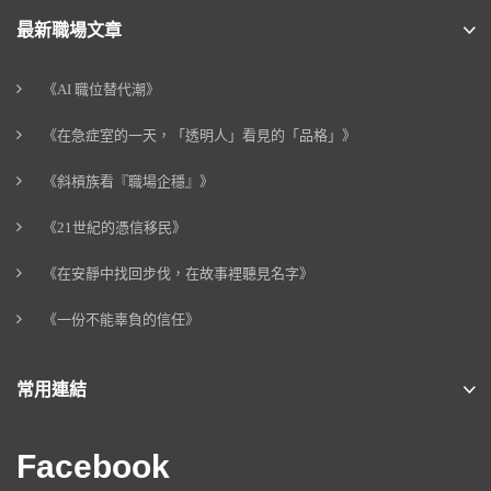
最新職場文章
《AI 職位替代潮》
《在急症室的一天，「透明人」看見的「品格」》
《斜槓族看『職場企穩』》
《21世紀的憑信移民》
《在安靜中找回步伐，在故事裡聽見名字》
《一份不能辜負的信任》
常用連結
Facebook