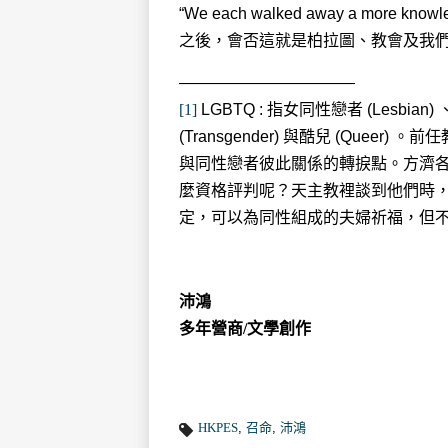
“We each walked away a more knowl
之後，會否這就是柏拉圖、教會及我
———————————
[1]
LGBTQ : 指女同性戀者 (Lesbian)
(Transgender) 與酷兒 (Que
與同性戀者彼此關係的轉捩點。方濟
麼資格評判呢？天主教裡談到他們時，
定，可以為同性組成的夫婦祈福，但
沛鴻
多年營商/文學創作
HKPES
,
召命
,
沛鴻