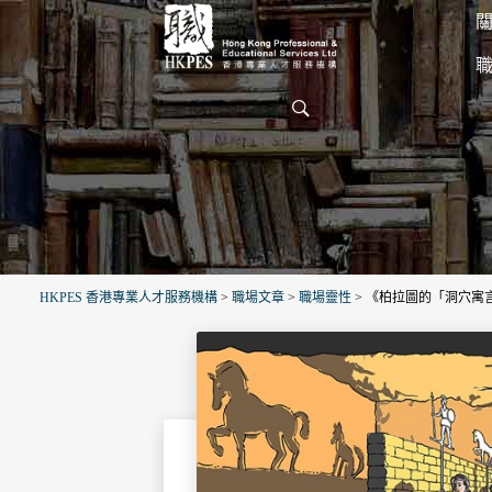
關
HKPES 香港專業人才服務機構
>
職場文章
>
職場靈性
>
《柏拉圖的「洞穴寓