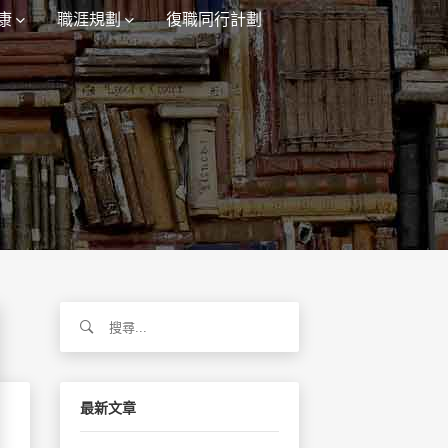
康
職涯規劃
復職同行計劃
搜
尋
關
鍵
字:
最新文章