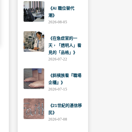
《AI 職位替代
潮》
2026-08-05
《在急症室的一
天，「透明人」看
見的「品格」》
2026-07-22
《斜槓族看『職場
企穩』》
2026-07-15
《21世紀的憑信移
民》
2026-07-08