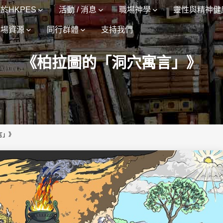
於HKPES
活動 / 消息
職場神學
靈性與精神健
職場資源
同行群體
支持我們
《柏拉圖的「洞穴寓言」》
言」》