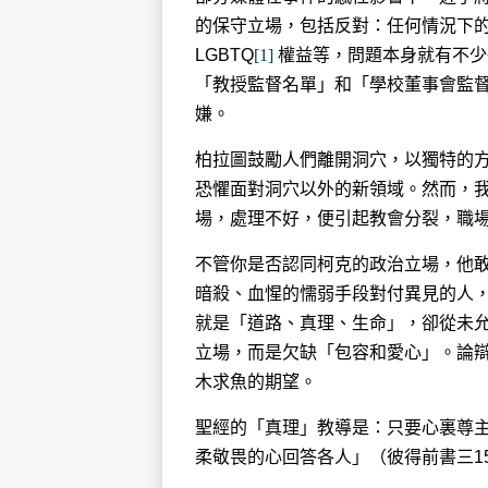
的保守立場，包括反對：任何情況下的
LGBTQ
[1]
權益等，問題本身就有不少
「教授監督名單」和「學校董事會監
嫌。
柏拉圖鼓勵人們離開洞穴，以獨特的
恐懼面對洞穴以外的新領域。然而，
場，處理不好，便引起教會分裂，職
不管你是否認同柯克的政治立場，他
暗殺、血惺的懦弱手段對付異見的人
就是「道路、真理、生命」，卻從未
立場，而是欠缺「包容和愛心」。論
木求魚的期望。
聖經的「真理」教導是：只要心裏尊
柔敬畏的心回答各人」（彼得前書三1