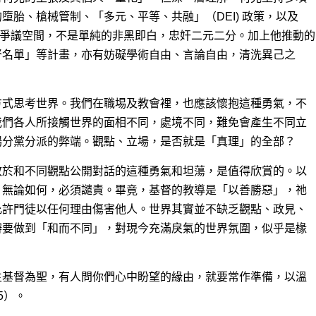
墮胎、槍械管制、「多元、平等、共融」（DEI) 政策，以及
爭議空間，不是單純的非黑即白，忠奸二元二分。加上他推動的
督名單」等計畫，亦有妨礙學術自由、言論自由，清洗異己之
方式思考世界。我們在職埸及教會裡，也應該懷抱這種勇氣，不
我們各人所接觸世界的面相不同，處境不同，難免會產生不同立
場分黨分派的弊端。觀點、立場，是否就是「真理」的全部？
敢於和不同觀點公開對話的這種勇氣和坦蕩，是值得欣賞的。以
，無論如何，必須譴責。畢竟，基督的教導是「以善勝惡」，祂
允許門徒以任何理由傷害他人。世界其實並不缺乏觀點、政見、
辯要做到「和而不同」，對現今充滿戾氣的世界氛圍，似乎是椽
主基督為聖，有人問你們心中盼望的緣由，就要常作準備，以溫
5）。