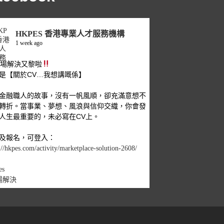
HKPES 香港專業人才服務機構
1 week ago
職場解決又黎啦
是【關於CV…我想講嘅係】
金融職人的故事，沒有一帆風順，卻充滿意想不
轉折。當事業、夢想、風浪與信仰交織，你會發
人生最重要的，未必寫在CV上。
及報名，可登入：
://hkpes.com/activity/marketplace-solution-2608/
es
場解決
1
View on Facebook