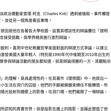
守派政治運動家
查理·柯克（Charles Kirk）遇刺被槍殺，事件觸發
贅，並從另一個角度看這事情。
分原因是他在各著各大學校園，設置其標誌性的辯論攤位「證明
，為其理念接受挑戰，與學界精英進行激烈辯論。
鋒鋭利，喜用中世紀希臘哲學家面對面的辯證方式爭論，以建立
發美國大量年輕人（特別是1990年代中後期至2010年出生的
而，曾參與辯論活動的朋友都知道，就是辯論得勝的一方，其觀點亦
理」的理解，是具處境性的。在其著作《理想國》中，他提出一
從小生活在洞穴的囚徒，他們的手腳被鎖鏈束縛住不能轉頭，所
和陽光投射到牆壁上的影像。在洞穴裡，他們展開了一場辯論，
們所認知的真實世界，就是投影在牆上的陰影，並藉此塑造了他