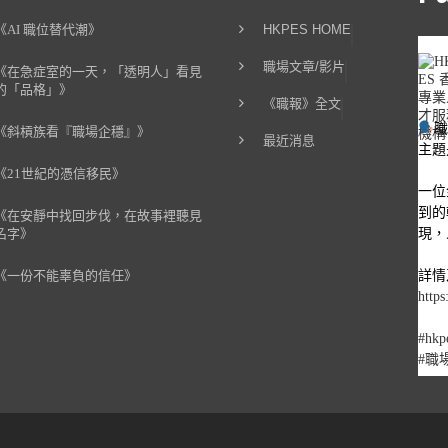
《AI 職位替代潮》
HKPES HOME
職場文章/影片
《在急症室的一天，「透明人」看見
的「品格」》
《職報》全文
《斜槓族看『職場企穩』》
最近消息
主題
《21世紀的憑信移民》
一位
到的
《在安靜中找回步伐，在故事裡聽見
現，
名字》
詳情
《一份不能辜負的信任》
https
#hkp
#職
1