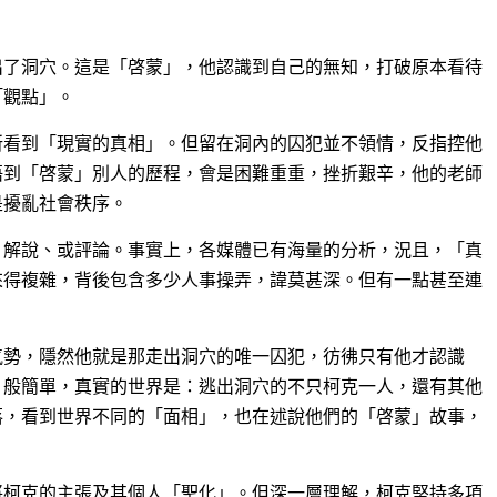
出了洞穴。這是「啓蒙」，他認識到自己的無知，打破原本看待
「觀點」。
所看到「現實的真相」。但留在洞內的囚犯並不領情，反指控他
悟到「啓蒙」別人的歷程，會是困難重重，挫折艱辛，他的老師
是擾亂社會秩序。
、解說、或評論。事實上，各媒體已有海量的分析，況且，「真
來得複雜，背後包含多少人事操弄，諱莫甚深。但有一點甚至連
氣勢，隱然他就是那走出洞穴的唯一囚犯，彷彿只有他才認識
」般簡單，真實的世界是：逃出洞穴的不只柯克一人，還有其他
落，看到世界不同的「面相」，也在述說他們的「啓蒙」故事，
將柯克的主張及其個人「聖化」。但深一層理解，柯克堅持多項