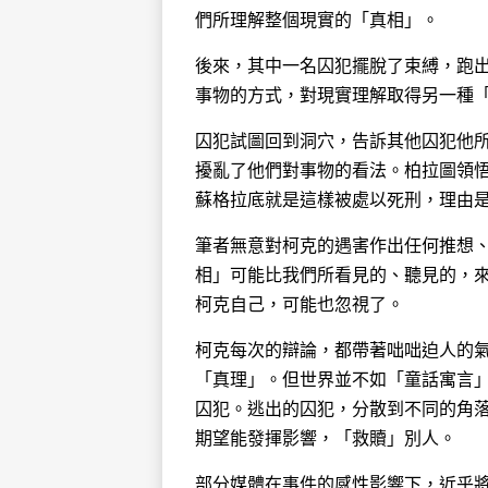
們所理解整個現實的「真相」。
後來，其中一名囚犯擺脫了束縛，跑
事物的方式，對現實理解取得另一種
囚犯試圖回到洞穴，告訴其他囚犯他
擾亂了他們對事物的看法。柏拉圖領
蘇格拉底就是這樣被處以死刑，理由
筆者無意對柯克的遇害作出任何推想
相」可能比我們所看見的、聽見的，
柯克自己，可能也忽視了。
柯克每次的辯論，都帶著咄咄迫人的
「真理」。但世界並不如「童話寓言
囚犯。逃出的囚犯，分散到不同的角
期望能發揮影響，「救贖」別人。
部分媒體在事件的感性影響下，近乎