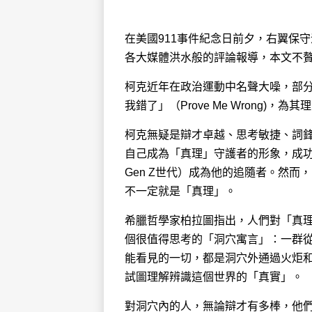
在美國911事件紀念日前夕，右翼保
各大媒體洪水般的評論報導，本文不
柯克近年在政治運動中名聲大噪，部
我錯了」（Prove Me Wrong)
柯克無疑是辯才卓越、思考敏捷、詞
自己成為「真理」守護者的形象，成功激
Gen Z世代）成為他的追隨者。然
不一定就是「真理」。
希臘哲學家柏拉圖指出，人們對「真
個很值得思考的「洞穴寓言」：一群
能看見的一切，都是洞穴外通過火炬
試圖理解辨識這個世界的「真實」。
對洞穴內的人，無論辯才有多棒，他