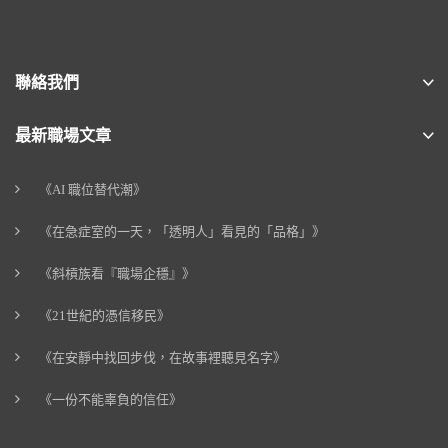
聯絡我們
最新職場文章
《AI 職位替代潮》
《在急症室的一天，「透明人」看見的「品格」》
《斜槓族看『職場企穩』》
《21世紀的憑信移民》
《在安靜中找回步伐，在故事裡聽見名字》
《一份不能辜負的信任》