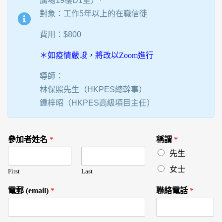
廣場19樓D1室）
*
對象：工作5年以上的在職信徒
費用：$800
＊如疫情嚴峻，將改以Zoom進行
導師：
林保照先生（HKPES總幹事）
鍾梓昭（HKPES高級項目主任）
參加者姓名
*
稱謂
*
先生
女士
First
Last
電郵 (email)
*
聯絡電話
*