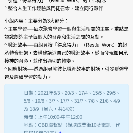
^ 引進「得息得力」（Restful Work）的工作概念
^ 整合人生工作經驗與門徒召命，建立同行夥伴
小組內容：主要分為3大部分：
^ 主題學習──每次聚會學習一個與生活相關的主題，重點是
認識創造主予每個人的召命和生活之間的互動。
^ 職涯故事──由組員按「得息得力」（Restful Work）的起
承轉合框架，去構建講述自己的職涯故事，從而發現如何承
接神的召命，並作出適切的轉變。
^ 回應對話──透過組員就彼此職涯故事的對話，引發群體學
習及經驗學習的動力。
日期：2021年6/3、20/3、17/4、15/5、29/5、
5/6、19/6、3/7、17/7、31/7、7/8、21/8、4/9
及 18/9（周六，共14次）
時間：上午10:00-中午12:00
地點：CBD職繫點（觀塘成業街10號電訊一代