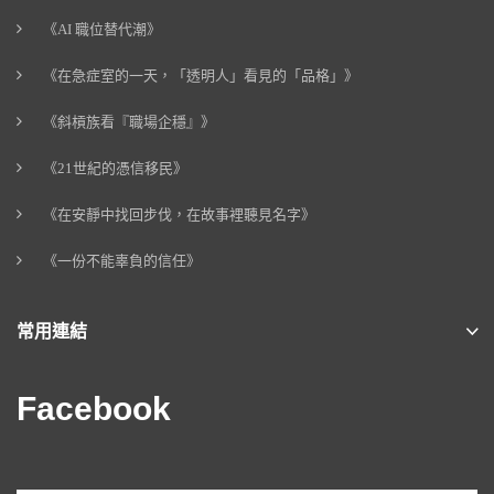
《AI 職位替代潮》
《在急症室的一天，「透明人」看見的「品格」》
《斜槓族看『職場企穩』》
《21世紀的憑信移民》
《在安靜中找回步伐，在故事裡聽見名字》
《一份不能辜負的信任》
常用連結
Facebook