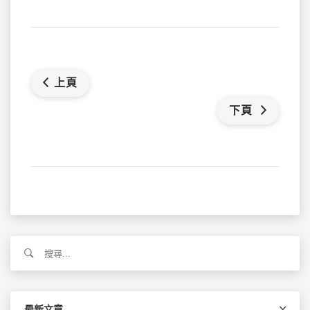
上頁
下頁
搜
尋
關
鍵
字:
最新文章