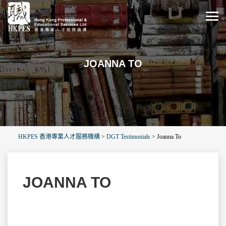
JOANNA TO
HKPES 香港專業人才服務機構
>
DGT Testimonials
>
Joanna To
JOANNA TO