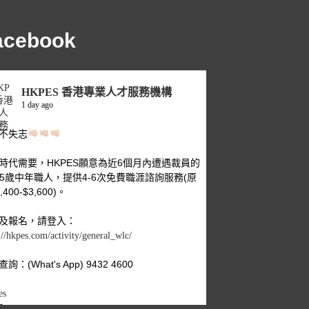
acebook
HKPES 香港專業人才服務機構
1 day ago
不失志
時代需要，HKPES願意為近6個月內遭遇裁員的
-55歲中年職人，提供4-6次免費職涯諮詢服務(原
,400-$3,600)。
及報名，請登入：
://hkpes.com/activity/general_wlc/
詢：(What's App) 9432 4600
es
年