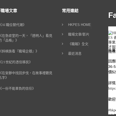
新職場文章
常用連結
F
《AI 職位替代潮》
HKPES HOME
職場文章/影片
《在急症室的一天，「透明人」看見
的「品格」》
《職報》全文
失業
《斜槓族看『職場企穩』》
最近消息
因應
《21世紀的憑信移民》
36
價$2
《在安靜中找回步伐，在故事裡聽見
名字》
詳情
《一份不能辜負的信任》
https
歡迎查
#hkp
#中