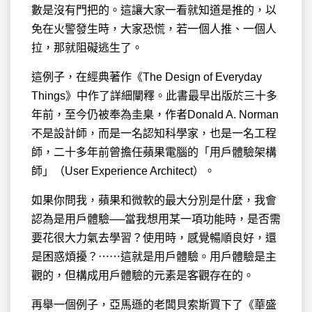
數是沒有門把的。這讓大家一看就知道是推的，以
免在火警發生時，大家恐慌，若一個人推、一個人
拉，那就阻礙逃生了。
這例子，在經典著作《The Design of Everyday
Things》中作了詳細闡釋。此書最早出版於三十多
年前，至今仍被奉為圭臬，作者Donald A. Norman
不是設計師，而是一名認知科學家，也是一名工程
師，二十多年前曾擔任蘋果電腦的「用戶體驗架構
師」（User Experience Architect）。
如果你問我，蘋果和微軟的最大分別是什麼，我會
認為是用戶體驗──當我想用某一項功能時，是否需
要花很大力氣去學習？使用時，感覺暢順良好，還
是困惑煩擾？⋯⋯這就是用戶體驗。用戶體驗是主
觀的，但構成用戶體驗的元素是客觀存在的。
再舉一個例子，亞馬遜的老闆貝索斯買下了《華盛