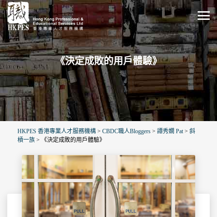
《決定成敗的用戶體驗》
HKPES 香港專業人才服務機構
>
CBDC職人Bloggers
>
譚秀嫺 Pat
>
斜
槓一族
>
《決定成敗的用戶體驗》