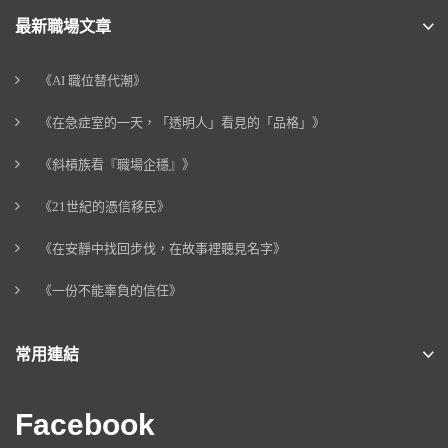
最新職場文章
《AI 職位替代潮》
《在急症室的一天，「透明人」看見的「品格」》
《斜槓族看『職場企穩』》
《21世紀的憑信移民》
《在安靜中找回步伐，在故事裡聽見名字》
《一份不能辜負的信任》
常用連結
Facebook