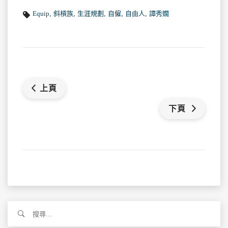
Equip
,
斜槓族
,
生涯規劃
,
自僱
,
自由人
,
譚秀嫺
上頁
下頁
搜
尋