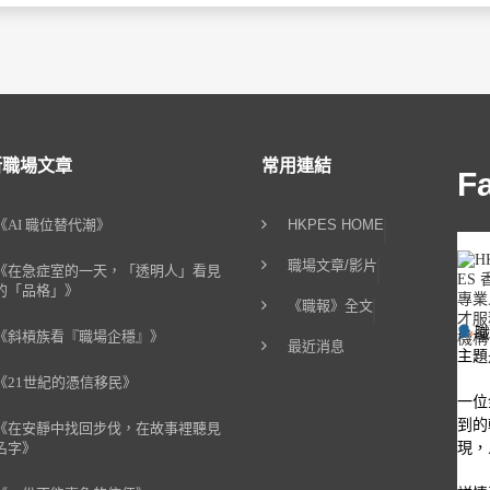
新職場文章
常用連結
F
《AI 職位替代潮》
HKPES HOME
職場文章/影片
《在急症室的一天，「透明人」看見
的「品格」》
《職報》全文
《斜槓族看『職場企穩』》
最近消息
主題
《21世紀的憑信移民》
一位
到的
《在安靜中找回步伐，在故事裡聽見
現，
名字》