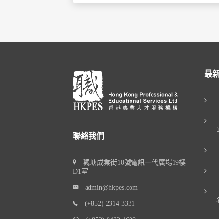
最
聯絡我們
觀塘成業街10號電訊一代廣場19樓
D1室
admin@hkpes.com
(+852) 2314 3331