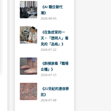
《AI 職位替代
潮》
2026-08-05
《在急症室的一
天，「透明人」看
見的「品格」》
2026-07-22
《斜槓族看『職場
企穩』》
2026-07-15
《21世紀的憑信移
民》
2026-07-08