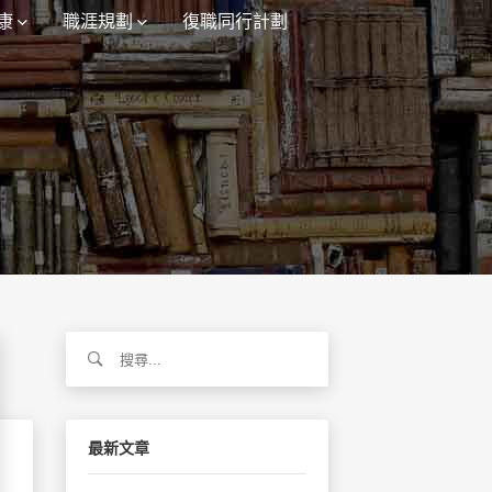
康
職涯規劃
復職同行計劃
搜
尋
關
鍵
字:
最新文章