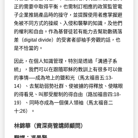
正的需要中取得平衡。也需制訂相應的政策監管電
子企業推銷產品時的操守，並提醒使用者應掌握避
免被不同方式的操縱、入侵和襲擊的知識，及他們
的權利和自由。作為基督徒若有能力去幫助數碼落
差（digital divide）的受害者卻袖手旁觀的話，也
是不恰當的。
因此，在個人知識管理，特別是透過「溝通子系
統」，我們可以在跟隨耶穌的教訓上有很多可以做
的事情──成為地上的鹽和光（馬太福音五:13-
14）、去幫助弱勢社群、使被擄的得釋放、使瞎眼
的得看見、叫那受壓制的得自由（路加福音四:18-
19）、同時亦成為一個僕人領袖（馬太福音二
十:26）。
林錦華（資深商管講師顧問）