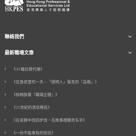
聯絡我們
最新職場文章
《AI 職位替代潮》
《在急症室的一天，「透明人」看見的「品格」》
《斜槓族看『職場企穩』》
《21世紀的憑信移民》
《在安靜中找回步伐，在故事裡聽見名字》
《一份不能辜負的信任》