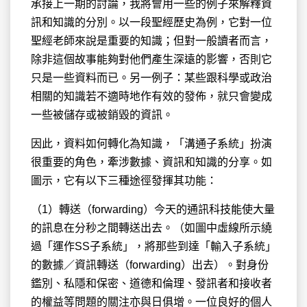
承接上一期的討論，我將會用一些的例子來解釋資
訊和知識的分別。以一段聖經歷史
為例，它對一位
聖經老師來說是重要的知識；但對一般讀者而言，
除非這個故事能夠對他們產生深遠的影響，否則它
只是一些資料而已。另一例子：某些跟科學或政治
相關的知識若不適時地作有效的發佈，就只會變成
一些被儲存或被銷毀的資訊。
因此，資料如何轉化為知識，「溝通子系統」扮演
很重要的角色，牽涉數據、資訊和知識的分享。如
圖示，它有以下三種途徑發揮其功能：
（1）轉送（forwarding）今天的通訊科技能使大量
的訊息在分秒之間轉送出去。（如圖中虛線所示繞
過「運作SS子系統」，將那些到達「輸入子系統」
的數據／資訊轉送（forwarding）出去）。對身份
鑑別、私隱和保密、道德和倫理、發訊者和接收者
的權益等問題的關注亦與日俱增。一位良好的個人