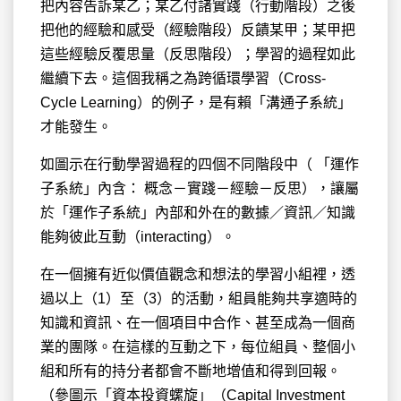
把內容告訴某乙；某乙付諸實踐（行動階段）之後
把他的經驗和感受（經驗階段）反饋某甲；某甲把
這些經驗反覆思量（反思階段）；學習的過程如此
繼續下去。這個我稱之為跨循環學習（Cross-
Cycle Learning）的例子，是有賴「溝通子系統」
才能發生。
如圖示在行動學習過程的四個不同階段中（ 「運作
子系統」內含： 概念－實踐－經驗－反思），讓屬
於「運作子系統」內部和外在的數據／資訊／知識
能夠彼此互動（interacting）。
在一個擁有近似價值觀念和想法的學習小組裡，透
過以上（1）至（3）的活動，組員能夠共享適時的
知識和資訊、在一個項目中合作、甚至成為一個商
業的團隊。在這樣的互動之下，每位組員、整個小
組和所有的持分者都會不斷地增值和得到回報。
（參圖示「資本投資螺旋」（Capital Investment