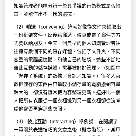
知識管理者能夠分辨一些具爭議的行為模式是否恰
當，並能作出不一樣的選擇。
（2）輸送（conveying）這就好像從文件夾裡取出
一份紙張文件，然後藉郵遞、傳真或電子郵件等方
式發送給朋友。今天一個典型的個人知識管理者往
往擁有數個不同的儲存媒體，包括了文件夾，不同
容量的電腦記憶體，和他自己的腦袋。這些不斷地
彼此互動的儲存媒體，需要被好好管理。（如圖中
「儲存子系統」的數據／資訊／知識。）很多人喜
歡把儲存的東西由容量較小儲存量的電腦搬到容量
較大的，卻沒有恆常把內容整理更新。這好比一個
人把所有衣服從一個衣櫃搬到另一個衣櫃卻從沒考
慮他會否再穿那些衣服。
（3） 彼此互動（interacting）舉例說：在閱讀了
一篇關於表達技巧的文章之後（概念階段），某甲