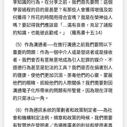
享知識的行為。在分享之前，我們首先要問：這個
學習過程的目的是甚麼？有那些人會獲得增值及如
何獲得？所花的時間用得合宜嗎？我是在榮神益人
嗎？要記得我們應該是「…滿有良善，充足了諸般
的知識，也能彼此勸戒。」（羅馬書十五:14）
（5）作為溝通者──在進行溝通之前我們要問以下
重要的問題：作為一個中介人或是發送者或是接收
者，我們會否有意無意地成為引人犯罪的媒介、不
道德行為甚至是犯法的工具？我們是否在損害別人
的健康、使他們更加沉溺、荼毒他們的心靈、蒙蔽
他們的眼睛、扼殺他們的人際關係？我們需要對因
溝通電子化所帶來的問題有所警覺，因為現在浮現
的只是冰山一角。
（6）作為通訊系統的策劃者和政策制定者──為社
會和機構制定法例，規章和政策的時候，我們需要
有智慧地在發明者／市場推廣者的利益和使用者真