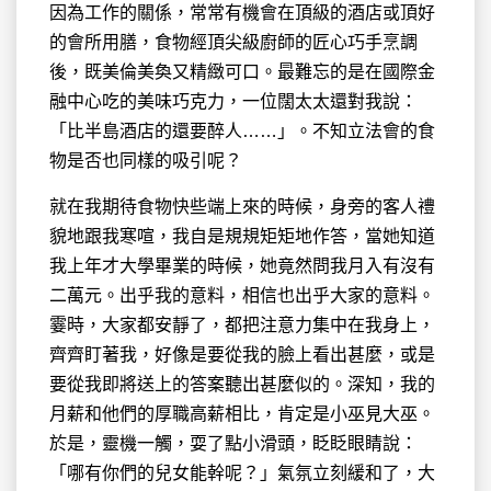
因為工作的關係，常常有機會在頂級的酒店或頂好
的會所用膳，食物經頂尖級廚師的匠心巧手烹調
後，既美倫美奐又精緻可口。最難忘的是在國際金
融中心吃的美味巧克力，一位闊太太還對我說：
「比半島酒店的還要醉人……」。不知立法會的食
物是否也同樣的吸引呢？
就在我期待食物快些端上來的時候，身旁的客人禮
貌地跟我寒喧，我自是規規矩矩地作答，當她知道
我上年才大學畢業的時候，她竟然問我月入有沒有
二萬元。出乎我的意料，相信也出乎大家的意料。
霎時，大家都安靜了，都把注意力集中在我身上，
齊齊盯著我，好像是要從我的臉上看出甚麼，或是
要從我即將送上的答案聽出甚麼似的。深知，我的
月薪和他們的厚職高薪相比，肯定是小巫見大巫。
於是，靈機一觸，耍了點小滑頭，眨眨眼睛說：
「哪有你們的兒女能幹呢？」氣氛立刻緩和了，大