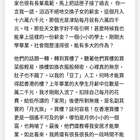
家也很有長輩風範，馬上把話匣子接了過去， 你一
言我一語，滔滔不絕地交換子女的薪金，這個月入
十六萬六千元，那個光是津貼每月就有六萬四千
元。哇，那些天文數字好不吸引啊！甚麼時候我也
能拿上這樣的一份薪金？一個小小的學士，剛剛大
學畢業，社會閱歷淺得很，能有多大的作為？
他們的話題一轉，轉到買樓了。聽著他們買樓如買
菜般輕易，換樓如換衣服般頻密，心裡真的無奈，
肚子也不餓了。以我的「豆丁」人工，何時才能買
得起香港的樓？上年畢業的大學生月薪中位數是一
萬二千元，我才剛剛入流了。扣除自己每月的花
費，給些所謂的「家用」後便所剩無幾，是名副其
實的「月光族」。買樓？談何容易！在香港買樓？
更是一個遙不可及的夢，哪怕是月供小小的一個
窩，也夠嗆了。最後，他們還教導我安居才能樂
業，如此看來，我將還有很長很長的一段時間不能