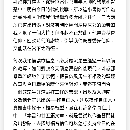
斗叔博覽群書，從多位當代管理學大師的觀察和智
慧中，明白今日時代的
挑戰，所以這小書你可作為
讀書導引。他帶我們涉獵許多大師之佳作，三言兩
語已道出精髓，對沒有時間翻開厚厚原著的讀者如
我，幫了一個大忙！但斗叔不止於此，他整合基督
信仰，回應時代的處境，引導我們既要委身信仰，
又能活在當下之路徑。
每次我預備講章信息，必反覆沉思聖經過千年以前
的教導，如何對應今天瞬息萬變的後現代，斗叔卻
舉重若輕地作了示範，把看似風馬牛不相及的聖經
故事與今日職場的變化來個對照，竟然不謀而合，
一個奴隸生涯道盡打工仔的苦況，出埃及入迦南，
又為他們尋見出路──作自由人。別以為作自由人，
真如書中幾筆，輕易轉型，實在有許多學問在其
中！「本書的廿五篇文章，就是嘗試以作基督門徒
為出發點，去探討福音信仰可以怎樣支持今日的在