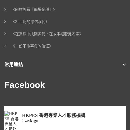
《斜槓族看『職場企穩』》
《21世紀的憑信移民》
《在安靜中找回步伐，在故事裡聽見名字》
《一份不能辜負的信任》
常用連結
Facebook
HKPES 香港專業人才服務機構
1 week ago