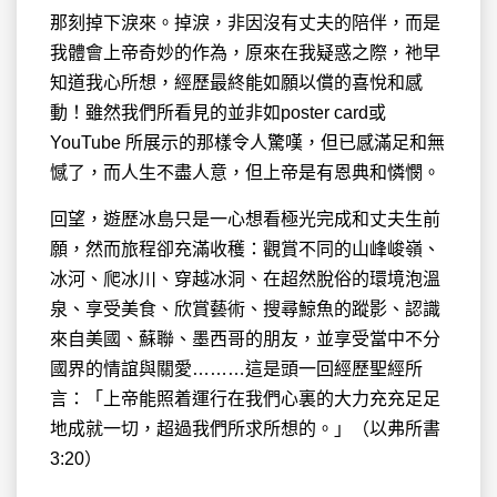
那刻掉下淚來。掉淚，非因沒有丈夫的陪伴，而是
我體會上帝奇妙的作為，原來在我疑惑之際，祂早
知道我心所想，經歷最終能如願以償的喜悅和感
動！雖然我們所看見的並非如poster card或
YouTube 所展示的那樣令人驚嘆，但已感滿足和無
憾了，而人生不盡人意，但上帝是有恩典和憐憫。
回望，遊歷冰島只是一心想看極光完成和丈夫生前
願，然而旅程卻充滿收穫：觀賞不同的山峰峻嶺、
冰河、爬冰川、穿越冰洞、在超然脫俗的環境泡溫
泉、享受美食、欣賞藝術、搜尋鯨魚的蹤影、認識
來自美國、蘇聯、墨西哥的朋友，並享受當中不分
國界的情誼與關愛………這是頭一回經歷聖經所
言：「上帝能照着運行在我們心裏的大力充充足足
地成就一切，超過我們所求所想的。」（‭‭以弗所書‬
‭3‬:‭20）‬‬‬‬‬‬‬‬