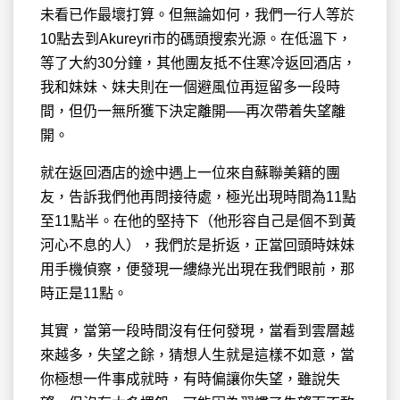
未看已作最壞打算。但無論如何，我們一行人等於
10點去到Akureyri市的碼頭搜索光源。在低溫下，
等了大約30分鐘，其他團友抵不住寒冷返回酒店，
我和妹妹、妹夫則在一個避風位再逗留多一段時
間，但仍一無所獲下決定離開──再次帶着失望離
開。
就在返回酒店的途中遇上一位來自蘇聯美籍的團
友，告訴我們他再問接待處，極光出現時間為11點
至11點半。在他的堅持下（他形容自己是個不到黃
河心不息的人），我們於是折返，正當回頭時妹妹
用手機偵察，便發現一縷綠光出現在我們眼前，那
時正是11點。
其實，當第一段時間沒有任何發現，當看到雲層越
來越多，失望之餘，猜想人生就是這樣不如意，當
你極想一件事成就時，有時偏讓你失望，雖說失