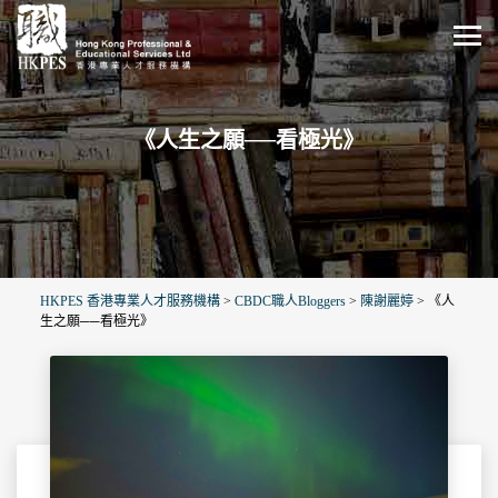
《人生之願──看極光》
HKPES 香港專業人才服務機構
>
CBDC職人Bloggers
>
陳謝麗婷
>
《人
生之願──看極光》