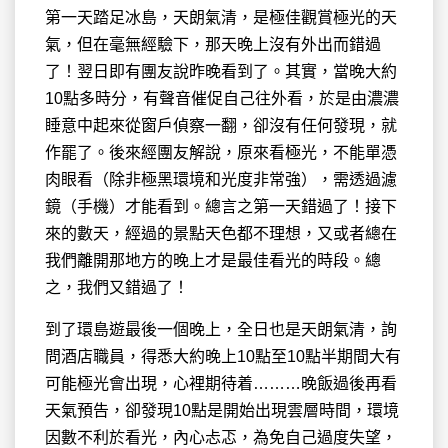
第一天踏足冰島，天朗氣清，是極佳觀賞極光的天
氣，但在毫無經驗下，那天晚上沒有外出而錯過
了！翌日即有團友說昨晚看到了。其實，當晚大約
10點多時分，有聲音催促自己往外看，於是由濃濃
睡意中起來從窗戶偵察一翻，卻沒有任何發現，就
作罷了。後來經團友解說，原來看極光，不能單憑
肉眼看（除非極黑環境和光度非常強），需透過濾
鏡（手機）才能看到。總言之第一天錯過了！接下
來的數天，經過的景點天色都不理想，又或者總在
我們離開那地方的晚上才是最佳看光的時段。總
之，我們又錯過了！
到了環島遊最後一個晚上，全日也是天朗氣清，詢
問酒店職員，得悉大約晚上10點至10點半期間大有
可能極光會出現，心裡期待着………晚飯過後再看
天氣預告，卻發現10點是開始出現雲層時間，環境
因數不利於看光，內心忐忑，為免自己過度失望，