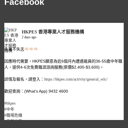
Facebook
HKPES 香港專業人才服務機構
2 days ago
失業不失志
因應時代需要，HKPES願意為近6個月內遭遇裁員的36-55歲中年職
人，提供4-6次免費職涯諮詢服務(原價$2,400-$3,600)。
詳情及報名，請登入：
https://hkpes.com/activity/general_wlc/
歡迎查詢：(What's App) 9432 4600
#hkpes
#中年
#職場危機
#重新出發