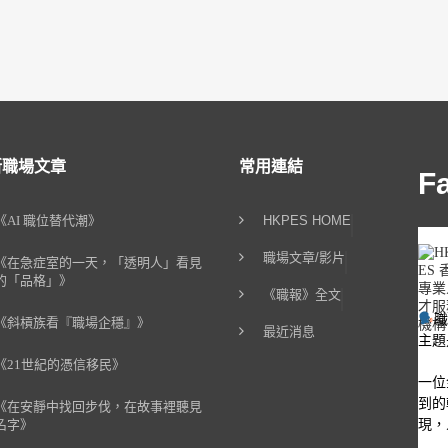
新職場文章
常用連結
F
《AI 職位替代潮》
HKPES HOME
職場文章/影片
《在急症室的一天，「透明人」看見
的「品格」》
《職報》全文
《斜槓族看『職場企穩』》
最近消息
主題
《21世紀的憑信移民》
一位
到的
《在安靜中找回步伐，在故事裡聽見
現，
名字》