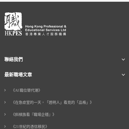
聯絡我們
最新職場文章
《AI 職位替代潮》
《在急症室的一天，「透明人」看見的「品格」》
《斜槓族看『職場企穩』》
《21世紀的憑信移民》