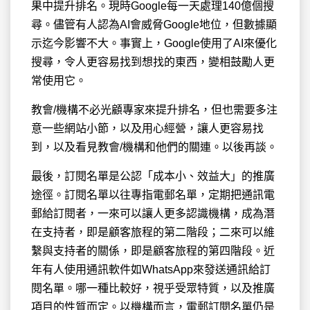
果中提升排名。現時Google每一天處理140億個搜
尋。儘管有人認為AI會威脅Google地位，但數據顯
示迄今影響不大。事實上，Google使用了AI來優化
搜尋，令人更容易找到想找的東西，變相鼓勵人更
常使用它。
教會/機構不必光顧專家來提升排名，但也需要多注
意一些網站小節，以及用心經營，讓人更容易找
到，以及看見教會/機構和他們的關連。以後再談。
最後，訂閱名單是公認「成本小、效益大」的推廣
途徑。訂閱名單以往專指電郵名單，定期把通訊電
郵給訂閱者，一來可以讓人更多認識機構，成為潛
在支持者，即是顧客旅程的第二階段；二來可以維
繫與支持者的關係，即是顧客旅程的第四階段。近
年有人使用通訊軟件如WhatsApp來發送通訊給訂
閱名單。哪一種比較好，視乎受眾特質，以及推廣
項目的性質而定。以機構而言，電郵訂閱名單仍是