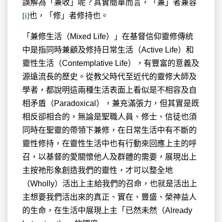
誤解為「兼收」呢？其實簡單而言，「兼」者兼容
[i]
也，「修」者修持也。
「兼修生活（Mixed Life）」在基督信仰靈修傳統
中是指同時兼顧及修持日常生活（Active Life）和
靈性生活（Contemplative Life），有豐富的意義及
源遠流長的歷史。從教父時代至近代的靈修大師及
學者，都說明這兩種生活表面上看似是不相容及自
相矛盾（Paradoxical），兼充滿張力，但其實是既
相反卻相合的，無論是聖職人員、修士、信徒也須
同時在聖靈的帶領下兼修，在日常生活中有不斷的
靈性修持，在靈性生活中也有行動來回應上主的呼
召，以基督的愛關懷他人及群體的需要，展現出上
主按祂形象創造我們的靈性，才可以整全地
（Wholly）活出上主給我們的召命，也就是活出上
主想要我們活出來的真正、實在、豐盛、榮神益人
的生命，在生活中展現上主「已然未然（Already