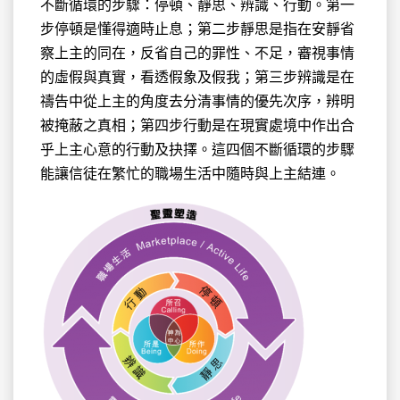
不斷循環的步驟：停頓、靜思、辨識、行動。第一
步停頓是懂得適時止息；第二步靜思是指在安靜省
察上主的同在，反省自己的罪性、不足，審視事情
的虛假與真實，看透假象及假我；第三步辨識是在
禱告中從上主的角度去分清事情的優先次序，辨明
被掩蔽之真相；第四步行動是在現實處境中作出合
乎上主心意的行動及抉擇。這四個不斷循環的步驟
能讓信徒在繁忙的職場生活中隨時與上主結連。