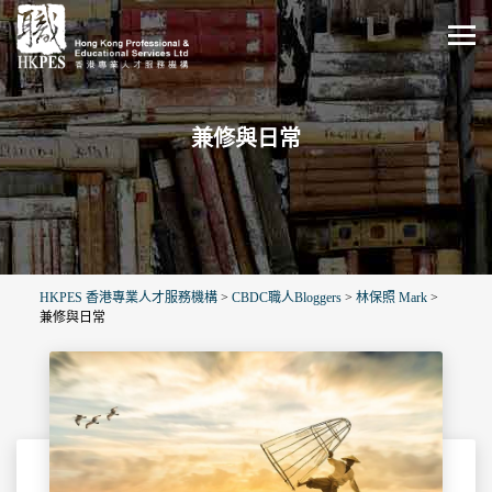
兼修與日常
HKPES 香港專業人才服務機構
>
CBDC職人Bloggers
>
林保照 Mark
>
兼修與日常