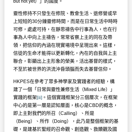
but not yet）」的國度。
靈性修持不只發生在修院、教會生活、退修營或早
上短短的30分鐘靈修時間，而是在日常生活中時時
可修，處處可持，在靜思禱告中行事為人，也在行
事為人中向上主禱告，常常省察上主的同在及帶
領，把信仰的內涵在現實場境中呈現出來。這樣，
信徒的生命才能得以更新轉化，內在的自我與上主
聯合，彰顯出上主形象的榮美，活出基督的樣式，
不至於被世界的洪流沖昏頭腦而失去基督信仰。
HKPES在參考了眾多神學家及實踐者的經驗，構
建了一個「日常與靈性兼修生活（Mixed Life）」
實踐的框架
[ii]
。這個實踐框架分三個層次，在框架
中心的是第一層是認知層面，核心是CBD的概念，
即上主對我們的所召（Calling）、所是
（Being）、所作（Doing），此乃是整個框架的基
礎，是建基於聖經的召命觀、創造觀、救贖觀及國