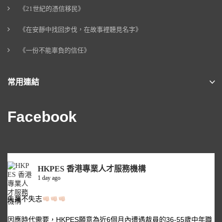
《21世紀的憑信移民》
《在安靜中找回步伐，在故事裡聽見名字》
《一份不能辜負的信任》
常用連結
Facebook
HKPES 香港專業人才服務機構
1 day ago
失業不失志
因應時代需要，HKPES願意為近6個月內遭遇裁員的36-55歲中年職