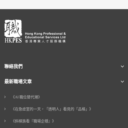
聯絡我們
最新職場文章
《AI 職位替代潮》
《在急症室的一天，「透明人」看見的「品格」》
《斜槓族看『職場企穩』》