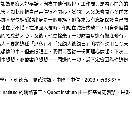
會認為是痴人說夢話，因為在他們眼裡，工作間只是勾心鬥角的
傷害，如此便把自己弄得很不開心，試問別人又怎會開心？前文
事跡。聖依納爵的出身是一個貴族，他從來沒有忘記保護自己屬
命也在所不惜。在法國入侵時，他站在城牆的缺口，用身體阻擋
態的確感動人心。及後，他更捨棄了一切財富以進行徹底修行，
病人。要將這種「無私」和「先顧人後顧己」的精神應用在今天
以想像的事。但最低限度，我們可否從一份同理心做起：下次工
同事想想，亦替客户想想－－周邊的一切，說不定會因為你這份
學》，趙德亮、夏蓓潔譯，中國：中信，2008，頁66-67。
 Institute 的網絡事工。Quest Institute 由一群基督徒創辦，是香