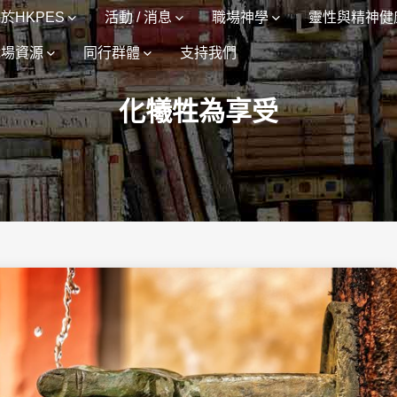
於HKPES
活動 / 消息
職場神學
靈性與精神健
職場資源
同行群體
支持我們
化犧牲為享受