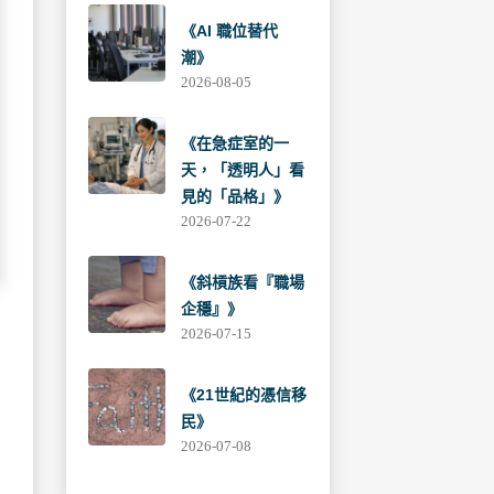
《AI 職位替代
潮》
2026-08-05
《在急症室的一
天，「透明人」看
見的「品格」》
2026-07-22
《斜槓族看『職場
企穩』》
2026-07-15
《21世紀的憑信移
民》
2026-07-08