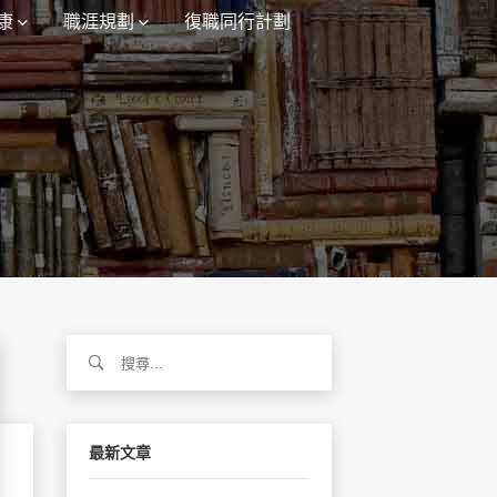
康
職涯規劃
復職同行計劃
搜
尋
關
鍵
字:
最新文章