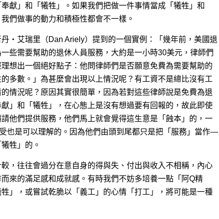
「奉獻」和「犧牲」。如果我們把做一件事情當成「犧牲」和
，我們做事的動力和積極性都會不一樣。
者丹‧艾瑞里（Dan Ariely）提到的一個實例：「幾年前，美國退
一些需要幫助的退休人員服務，大約是一小時30美元，律師們
經理想出一個絕好點子：他問律師們是否願意免費為需要幫助的
性的多數。」為甚麼會出現以上情況呢？有工資不是總比沒有工
盾的情況呢？原因其實很簡單，因為若對這些律師說是免費為退
奉獻」和「犧牲」，在心態上是沒有想過要有回報的，故此即使
價請他們提供服務，他們馬上就會覺得這生意是「蝕本」的，一
接受也是可以理解的。因為他們由頭到尾都只是把「服務」當作—
「犧牲」的。
計較，往往會過分在意自身的得與失、付出與收入不相稱，內心
作而來的滿足感和成就感。有時我們不妨多培養一點「阿Q精
犧牲」，或嘗試乾脆以「義工」的心情「打工」，將可能是一種