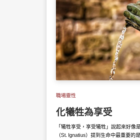
職場靈性
化犧牲為享受
「犧牲享受，享受犧牲」說起來好像
（St. Ignatius）提到生命中