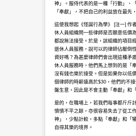
神」。服侍代表的是一種「行動」、
「奉獻」，不把自己的利益放在最先
這使我想起《怪誕行為學》 [注一] 作
休人員組織問一些律師是否願意低價為
都說無法接受。於是，該組織的項目
退休人員服務，說可以的律師佔壓倒
資好嗎？為甚麼律師們會出現這種矛
休人員服務時，他們馬上想到的是「
沒有錢也樂於接受。但是如果你以低
個律師的時薪遠高於$30，他們的不
盤生意，因此是不會主動「奉獻」和
是的，在職場上，若我們每事都斤斤
憤憤不平之餘，亦很容易失去了從工
神」，少點計較，多點「奉獻」和「
自得其樂的境界。