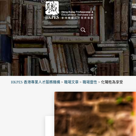
關
HKPES 香港專業人才服務機構
>
職場文章
>
職場靈性
>
化犧牲為享受