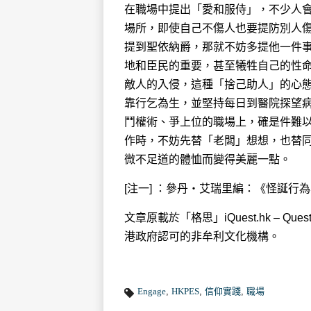
在職場中提出「愛和服侍」，不少人
場所，即使自己不傷人也要提防別人
提到聖依納爵，那就不妨多提他一件
地和臣民的重要，甚至犧牲自己的性
敵人的入侵，這種「捨己助人」的心
靠行乞為生，並堅持每日到醫院探望
鬥權術、爭上位的職場上，確是件難
作時，不妨先替「老闆」想想，也替
微不足道的體恤而變得美麗一點。
[注一] ：參丹‧艾瑞里編：《怪誕行為
文章原載於「格思」iQuest.hk – Quest
港政府認可的非牟利文化機構。
Engage
,
HKPES
,
信仰實踐
,
職場