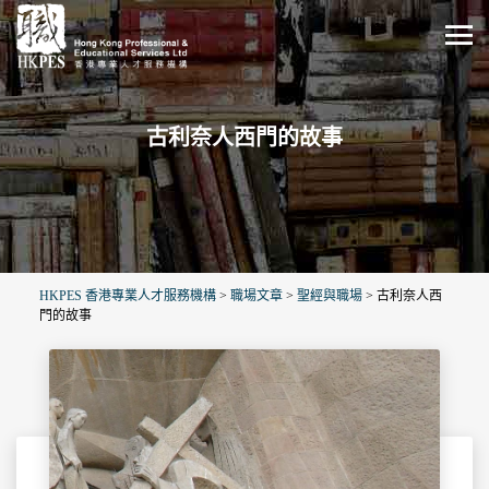
古利奈人西門的故事
HKPES 香港專業人才服務機構
>
職場文章
>
聖經與職場
>
古利奈人西
門的故事