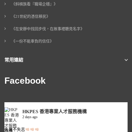
《斜槓族看『職場企穩』》
《21世紀的憑信移民》
《在安靜中找回步伐，在故事裡聽見名字》
《一份不能辜負的信任》
常用連結
Facebook
HKPES 香港專業人才服務機構
2 days ago
失業不失志