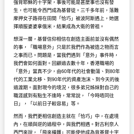
強背耶穌的十字架，事後可能是甚麼事也沒有發
生，也可能令西門成為基督徒。三千多年前，落難
摩押女子路得在田間「恰巧」被波阿斯遇上，她選
擇順服婆婆拿俄米，結果成為大衛的曾祖。
想深一層，基督信仰相信在創造主面前並沒有偶然
的事，「職場意外」只是於我們作為被造之物而言
之事而已。問題是，當我們遇到「意外」事件時，
我們會如何面對。回顧過去數十年，香港職場的
「意外」當真不少，由60年代的社會動蕩、到80年
代的工業北移、到90年代的資產泡沫、到今天的後
過渡期。面對現今的境況，很多弟兄姊妹對自己的
職涯感到有點生不逢時，常常說，「今時唔同往
日」，「以前日子較容易」等。
然而，我們更相信創造主就在「恰巧」中，在處境
內，在順與逆的過程中，與我們相遇。對古利奈人
西門來說，「飛來橫鑊」可能使他成為背基督十字