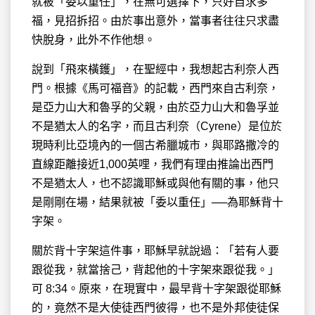
就被「委以重任」，在無可選擇下，只好自求多
福，見招拆招。由於事出意外，當事者往往只求盡
快脫身，此外不作他想。
說到「飛來橫鑊」，在聖經中，我想起古利奈人西
門。根據《馬可福音》的記載，西門來自古利奈，
是亞力山大和魯孚的父親，由於亞力山大和魯孚並
不是猶太人的名字，而且古利奈（Cyrene）是位於
現時利比亞境內的一個古希臘城市，與耶路撒冷的
直線距離接近1,000英哩，我們有理由推論出西門
不是猶太人，也不認識耶穌或與他有關的事，他只
是剛剛在場，結果就被「委以重任」──為耶穌背十
字架。
關於背十字架這件事，耶穌早就說過：「若有人要
跟從我，就當捨己，背起他的十字架來跟從我。」
可 8:34。原來，在現實中，最早背十字架跟從耶穌
的，竟然不是大使徒西門彼得，也不是外邦使徒保