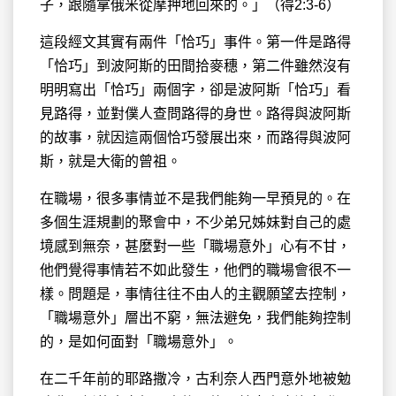
子，跟隨拿俄米從摩押地回來的。」（得2:3-6）
這段經文其實有兩件「恰巧」事件。第一件是路得
「恰巧」到波阿斯的田間拾麥穗，第二件雖然沒有
明明寫出「恰巧」兩個字，卻是波阿斯「恰巧」看
見路得，並對僕人查問路得的身世。路得與波阿斯
的故事，就因這兩個恰巧發展出來，而路得與波阿
斯，就是大衛的曾祖。
在職場，很多事情並不是我們能夠一早預見的。在
多個生涯規劃的聚會中，不少弟兄姊妹對自己的處
境感到無奈，甚麼對一些「職場意外」心有不甘，
他們覺得事情若不如此發生，他們的職場會很不一
樣。問題是，事情往往不由人的主觀願望去控制，
「職場意外」層出不窮，無法避免，我們能夠控制
的，是如何面對「職場意外」。
在二千年前的耶路撒冷，古利奈人西門意外地被勉