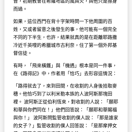
音，初期教會在希羅地區的風與火，與他只是擦身
而過。
如果，這位西門在背十字架時問一下他周圍的百
姓，又或者留意之後發生的事，他可能有一個完全
不同的下半生，也許，結果就真的是在距離耶路撒
冷近千英哩的希臘城市古利奈，住了第一個外邦基
督信徒。
有時，「飛來橫鑊」與「機遇」根本是同一件事，
在《路得記》中，作者用「恰巧」去形容這情況：
「路得就去了，來到田間，在收割的人身後拾取麥
穗。他恰巧到了以利米勒本族的人波阿斯那塊田
裡。 波阿斯正從伯利恆來，對收割的人說：「願耶
和華與你們同在！」他們回答說：「願耶和華賜福
與你！」 波阿斯問監管收割的僕人說：「那是誰家
的女子？」監管收割的僕人回答說：「是那摩押女