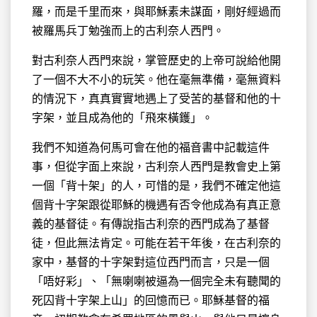
羅，而是千里而來，與耶穌素未謀面，剛好經過而
被羅馬兵丁勉強而上的古利奈人西門。
對古利奈人西門來說，掌管歷史的上帝可說給他開
了一個不大不小的玩笑。他在毫無準備，毫無資料
的情況下，真真實實地遇上了受苦的基督和他的十
字架，並且成為他的「飛來橫鑊」。
我們不知道為何馬可會在他的福音書中記載這件
事，但從字面上來說，古利奈人西門是教會史上第
一個「背十架」的人，可惜的是，我們不確定他這
個背十字架跟從耶穌的機遇有否令他成為有真正意
義的基督徒。有傳說指古利奈的西門成為了基督
徒，但此無法肯定。可能在若干年後，在古利奈的
家中，基督的十字架對這位西門而言，只是一個
「唔好彩」、「無喇喇被逼為一個完全未有聽聞的
死囚背十字架上山」的回憶而已。耶穌基督的福