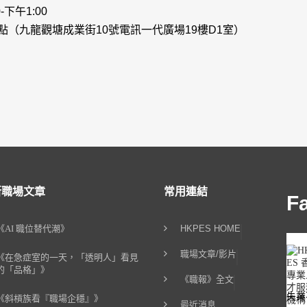
-下午1:00
點（九龍觀塘成業街10號電訊一代廣場19樓D1室）
新職場文章
常用連結
F
《AI 職位替代潮》
HKPES HOME
職場文章/影片
《在急症室的一天，「透明人」看見
的「品格」》
《職報》全文
失業
《斜槓族看『職場企穩』》
最近消息