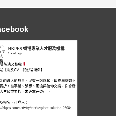
acebook
HKPES 香港專業人才服務機構
1 week ago
職場解決又黎啦
是【關於CV…我想講嘅係】
金融職人的故事，沒有一帆風順，卻充滿意想不
轉折。當事業、夢想、風浪與信仰交織，你會發
人生最重要的，未必寫在CV上。
及報名，可登入：
://hkpes.com/activity/marketplace-solution-2608/