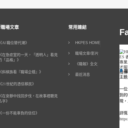
新職場文章
常用連結
F
《AI 職位替代潮》
HKPES HOME
職場文章/影片
《在急症室的一天，「透明人」看見
的「品格」》
《職報》全文
《斜槓族看『職場企穩』》
最近消息
主題
《21世紀的憑信移民》
一位
到的
《在安靜中找回步伐，在故事裡聽見
現，
名字》
詳情
《一份不能辜負的信任》
https