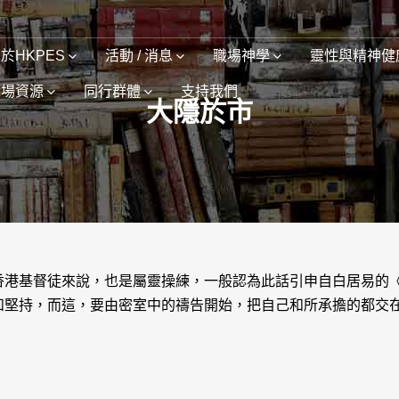
於HKPES
活動 / 消息
職場神學
靈性與精神健
職場資源
同行群體
支持我們
大隱於市
香港基督徒來說，也是屬靈操練，一般認為此話引申自白居易的《
和堅持，而這，要由密室中的禱告開始，把自己和所承擔的都交在