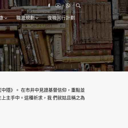
康
職涯規劃
復職同行計劃
中隱》。 在市井中見證基督信仰，重點並
上主手中。這種祈求，我 們就姑且稱之為