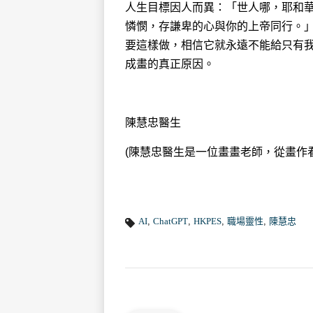
人生目標因人而異：「世人哪，耶和
憐憫，存謙卑的心與你的上帝同行。」‭‭彌
要這樣做，相信它就永遠不能給只有
成畫的真正原因。‬
陳慧忠醫生
(陳慧忠醫生是一位畫畫老師，從畫作
AI
,
ChatGPT
,
HKPES
,
職場靈性
,
陳慧忠