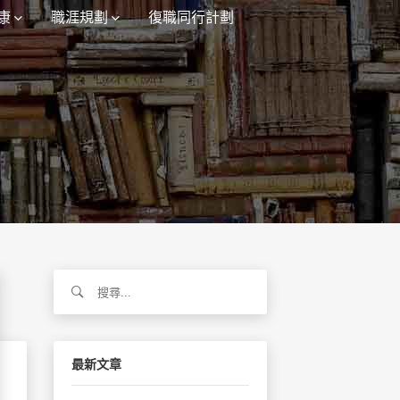
康
職涯規劃
復職同行計劃
搜
尋
關
鍵
字:
最新文章