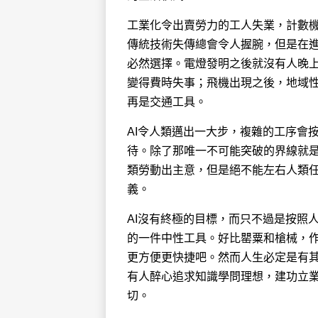
工業化令出賣勞力的工人失業，計數
傳統技術失傳總會令人握腕，但是在
必然選擇。電燈發明之後就沒有人晚
變得費時失事；飛機出現之後，地域
再是交通工具。
AI令人類邁出一大步，複雜的工序會
待。除了那唯一不可能突破的界線就是
類勞動出主意，但是絕不能左右人類
義。
AI沒有終極的目標，而只不過是按照
的一件中性工具。好比罌粟和槍械，作
更方便更快捷吧。然而人生必定是有
有人醉心追求知識學問理想，建功立
切。