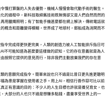
機令懂打算盤的人失去優勢，機械人慢慢會取代動手術的醫生。
進化的過程中，新科技取締舊技術既無情卻又是人們自然而然的
上再用臘燭照明；有了智能手機甚麼都在網上解決，傳統電話就
性的概念和距離變得模糊，世界成了地球村，郵船成為消閑而不
按指令完成得更快更完美，人類的創造力被人工智能排斥指日可
AI不可能知道為甚麼要這樣做的認知，它的存在意義就是為人
任由按照它提供的意見而行，除非我們主動放棄我們的存在意
人類的意願完成指令。簡單來說也只不過是比昔日更先進更聰明
福為患是掌握在使用者之手。用上AI，相信行善作惡可比以前
其真正有意識的目的：不少人的人生目標也許就是養兒育女，也
業，大部分的人也只不過是想賺多點錢，盡量享受世界上的一