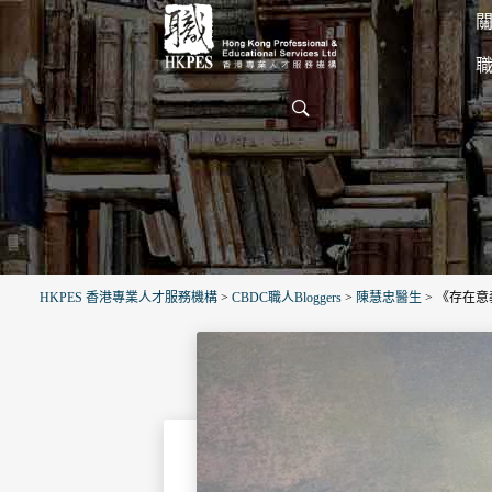
關
HKPES 香港專業人才服務機構
>
CBDC職人Bloggers
>
陳慧忠醫生
>
《存在意義