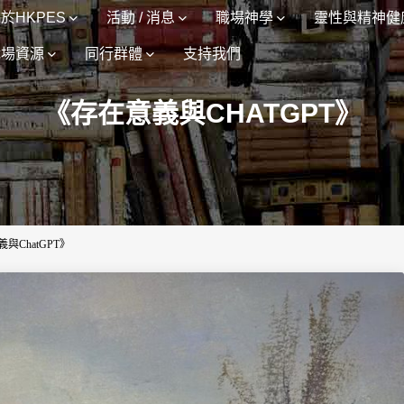
於HKPES
活動 / 消息
職場神學
靈性與精神健
職場資源
同行群體
支持我們
《存在意義與CHATGPT》
與ChatGPT》