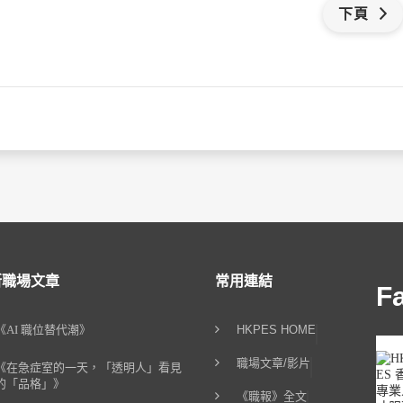
下頁
新職場文章
常用連結
F
《AI 職位替代潮》
HKPES HOME
職場文章/影片
《在急症室的一天，「透明人」看見
的「品格」》
《職報》全文