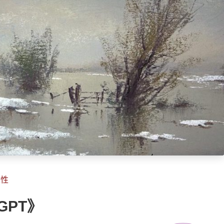
靈性
GPT》