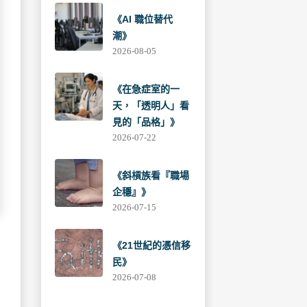
《AI 職位替代
潮》
2026-08-05
《在急症室的一
天，「透明人」看
見的「品格」》
2026-07-22
《斜槓族看『職場
企穩』》
2026-07-15
《21世紀的憑信移
民》
2026-07-08