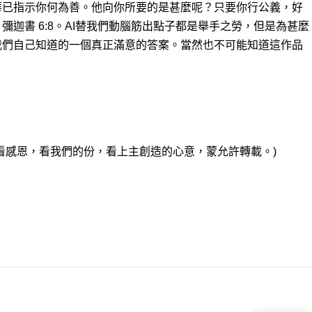
華已指示你何為善。他向你所要的是甚麼呢？只要你行公義，好
迦書‬ ‭6‬:‭8。AI替我們動腦筋出點子都是舉手之勞，但是為甚麼
我們自己知道的一個真正滿意的答案。當然也不可能知道這作品
看感恩，看我們的份，看上主創造的心意，蒙允許轉載。)