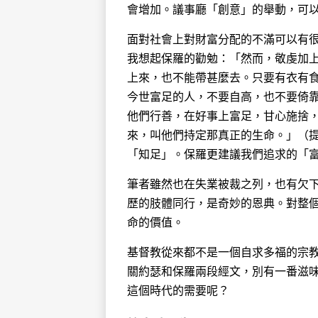
會增加。議事廳「創意」的舉動，可
面對社會上對財富分配的不滿可以有
我想起保羅的勸勉：「然而，敬虔加上知
上來，也不能帶甚麼去。只要有衣有食
今世富足的人，不要自高，也不要倚
他們行善，在好事上富足，甘心施捨
來，叫他們持定那真正的生命。」（提摩
「知足」。保羅更建議我們追求的「
筆者雖然也在失業被裁之列，也有欠
歷的肢體同行，是奇妙的恩典。對整
命的價值。
基督教從來都不是一個自求多福的宗
關約瑟和保羅兩段經文，別有一番滋
這個時代的需要呢？