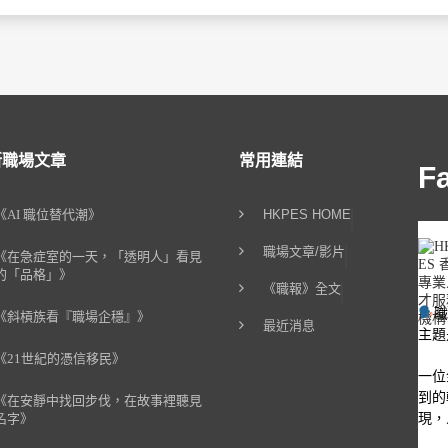
新職場文章
常用連結
F
《AI 職位替代潮》
HKPES HOME
職場文章/影片
《在急症室的一天，「透明人」看見
的「品格」》
《職報》全文
《斜槓族看『職場企穩』》
最近消息
主題
《21世紀的憑信移民》
一位
到的
《在安靜中找回步伐，在故事裡聽見
現，
名字》