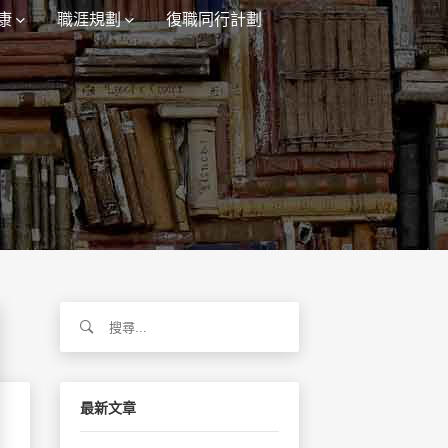
康
職涯規劃
復職同行計劃
搜
尋
關
鍵
字:
最新文章