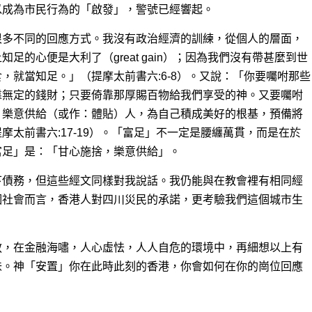
以成為市民行為的「啟發」，警號已經響起。
很多不同的回應方式。我沒有政治經濟的訓練，從個人的層面，
足的心便是大利了（great gain）；因為我們沒有帶甚麼到世
，就當知足。」（提摩太前書六:6-8）。又說：「你要囑咐那些
靠無定的錢財；只要倚靠那厚賜百物給我們享受的神。又要囑咐
，樂意供給（或作：體貼）人，為自己積成美好的根基，預備將
太前書六:17-19）。「富足」不一定是腰纏萬貫，而是在於
富足」是：「甘心施捨，樂意供給」。
下債務，但這些經文同樣對我說話。我仍能與在教會裡有相同經
個社會而言，香港人對四川災民的承諾，更考驗我們這個城市生
教，在金融海嘯，人心虛怯，人人自危的環境中，再細想以上有
味。神「安置」你在此時此刻的香港，你會如何在你的崗位回應