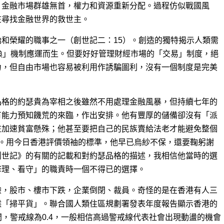
，金融市場群雄無首，權力和資源重新分配。過程仿似戰國風
在尋找金融世界的救世主。
和榮耀的職事之一（創世記二：15）。創造的獨特揭示人類需
換」機制應運而生。但要好好管理財經市場的「交易」制度，絕
力，但自由市場也容易被利用作誘騙圖利，沒有一個制度是完美
品格的約瑟貴為宰相之後雖然不用處理金融風暴，但持續七年的
有能力預知饑荒的來臨，作出安排。他有豐厚的儲備卻沒有「派
在加速貧富懸殊；他甚至要把自己的民族賣給法老才能避免整個
6）。用今日香港評價領袖的標準，他早已烏紗不保，還要鞠躬謝
創世記》的有關的記載和對約瑟品格的描述，我相信他當時的選
修理、看守」的職責時一個不得已的選擇。
驗，股市、樓市下跌，企業倒閉、裁員。奇怪的是在香港有人三
候「掃平貨」。聯合國人類住區規劃署發表年度報告顯示香港的
之間，警戒線為0.4，一般相信高過警戒線代表社會出現動盪的機會