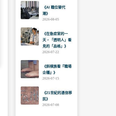
《AI 職位替代
潮》
2026-08-05
《在急症室的一
天，「透明人」看
見的「品格」》
2026-07-22
《斜槓族看『職場
企穩』》
2026-07-15
《21世紀的憑信移
民》
2026-07-08