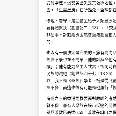
受到牽連。弱勢美國失去其領導地位
雲，「生靈塗炭」在所難免，全球都
修理、看守，是造物主給予人類最原始
要群體幫扶（創世記二：18），「交
非易事。計劃經濟固然會扼殺創富動
的。
也沒有一個決定是完美的。擁有高尚
經濟不景也並不簡單。他的訓練令他
糖」；他有能力令主人致富，卻同時
民族的滅絕（創世記四十七：13-2
罪。我不是《聖經》學者，祇是從《
擇不多，而這也很有可能是他履行「
海嘯之下的香港同樣要面對嚴峻的考
餐不保，亦有人樂於在股市低迷的時
堅尼系數已高達0.53。系數在0和1