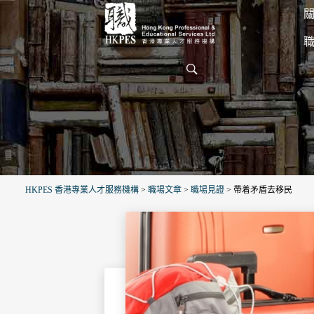
關
HKPES 香港專業人才服務機構
>
職場文章
>
職場見證
>
帶着矛盾去移民