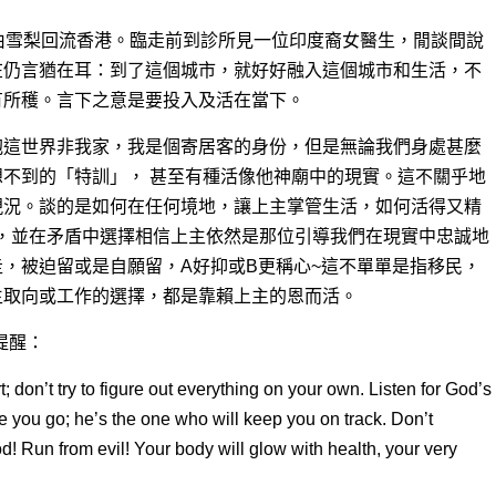
由雪梨回流香港。臨走前到診所見一位印度裔女醫生，閒談間說
在仍言猶在耳：到了這個城市，就好好融入這個城市和生活，不
有所穫。言下之意是要投入及活在當下。
抱這世界非我家，我是個寄居客的身份，但是無論我們身處甚麼
不到的「特訓」， 甚至有種活像他神廟中的現實。這不關乎地
現況。談的是如何在任何境地，讓上主掌管生活，如何活得又精
e wisely），並在矛盾中選擇相信上主依然是那位引導我們在現實中忠誠地
，被迫留或是自願留，A好抑或B更稱心~這不單單是指移民，
生取向或工作的選擇，都是靠賴上主的恩而活。
樣提醒：
; don’t try to figure out everything on your own. Listen for God’s
e you go; he’s the one who will keep you on track. Don’t
d! Run from evil! Your body will glow with health, your very