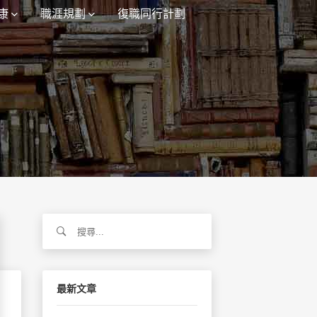
康
職涯規劃
復職同行計劃
搜
尋
關
鍵
字:
最新文章