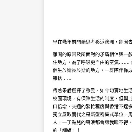
早在幾年前開始思考移返澳洲，卻因
離開的原因及所面對的矛盾相信與一
住地方，為了呼吸更自由的空氣…….
個生於斯長於斯的地方，一群陪伴你
難捨……
帶着矛盾選擇了移民，如今切實地生
校園環境，有保障生活的制度，但與
口倍增，交通的繁忙程度與香港不遑
獨立屋取而代之是新型密集式單位，馬
人，一丁點兒的聲浪都會讓我睡不得
的「訓練」！