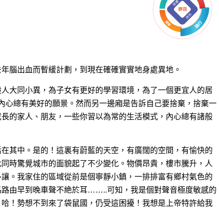
去年腦出血而暫緩計劃，到現在確確實實地身處異地。
般人大同小異，為子女有更好的學習環境，為了一個更宜人的居
.內心總有美好的願景。然而另一邊廂是告訴自己要捨棄，捨棄一
成長的家人、朋友，一些你習以為常的生活模式，內心總有諸般
活在其中。是的！這裏有蔚藍的天空，有廣闊的空間，有愉快的
此同時驚覺城市的面貌起了不少變化。物價昂貴，樓市騰升，人
多讓。我家住的區域從前是個寧靜小鎮，一排排富有鄉村氣色的
路由早到晚車聲不絶於耳……..可知，我是個對聲音極度敏感的
，哈！勢想不到來了袋鼠國，仍受這困擾！我想是上帝特許給我