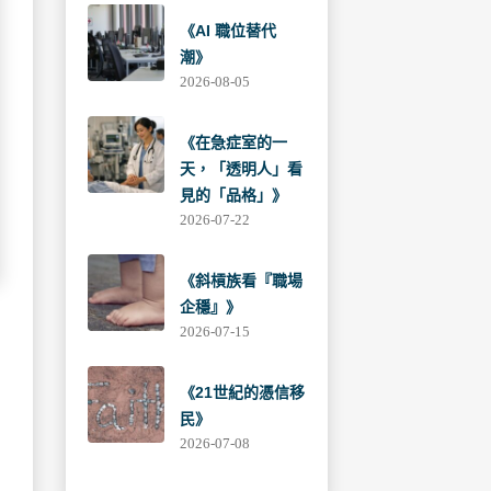
《AI 職位替代
潮》
2026-08-05
《在急症室的一
天，「透明人」看
見的「品格」》
2026-07-22
《斜槓族看『職場
企穩』》
2026-07-15
《21世紀的憑信移
民》
2026-07-08