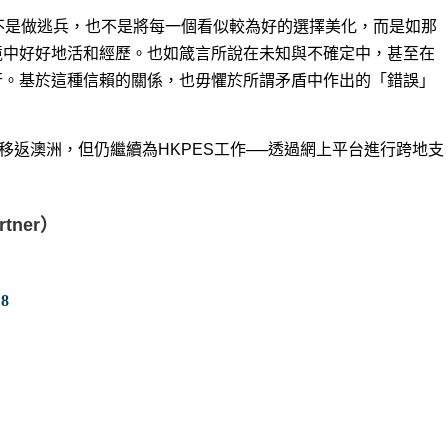
不是做逃兵，也不是將每一個看似較為好的選擇美化，而是如那
境中好好地活和經歷。也如箴言所說在未知與不確定中，甚至在
行。基於這種信賴的關係，也毋懼於所謂矛盾中作出的「錯誤」
7月移返澳洲，但仍繼續為HKPES工作──透過網上平台進行跨地支
rtner）
8