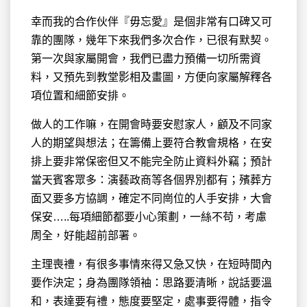
幸而我的合作伙伴『毋忘愛』是個非常有口碑又可
靠的團隊，幾年下來我們多次合作，已很有默契。
第一次與家屬開會，我們已盡力預備一切所需資
料，又預先到教堂影相及畫圖，方便向家屬解釋各
項位置和細節安排。
做人的工作嘛，在開會時要安慰家人，顧及不同家
人的期望與想法；在籌備上要符合教會規格，在安
排上要非常保密但又不能完全防止資料外竊；預計
當天賓客眾多：演藝政商等各個界別都有；殯葬方
面又要多方協調，確定不同崗位的人手安排，大會
保安…..每項細節都要小心策劃，一絲不苟，考慮
周全，好能超前部署。
主理喪禮，有很多事情來得又急又快，在短時間內
要作決定；身為團隊領袖：思路要清晰，說話要溫
和，表達要有禮，態度要堅定，處事要得體，指令