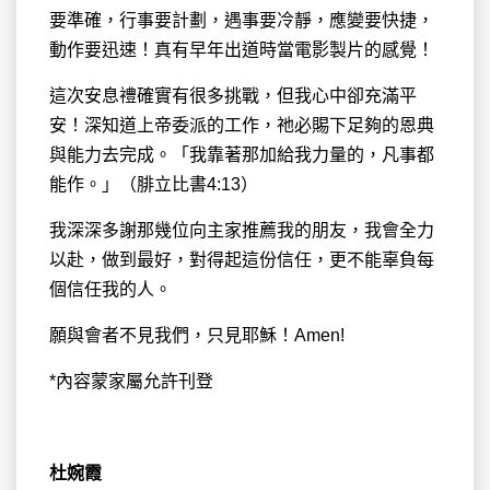
要準確，行事要計劃，遇事要冷靜，應變要快捷，
動作要迅速！真有早年出道時當電影製片的感覺！
這次安息禮確實有很多挑戰，但我心中卻充滿平
安！深知道上帝委派的工作，祂必賜下足夠的恩典
與能力去完成。「我靠著那加給我力量的，凡事都
能作。」（腓立比書4:13）
我深深多謝那幾位向主家推薦我的朋友，我會全力
以赴，做到最好，對得起這份信任，更不能辜負每
個信任我的人。
願與會者不見我們，只見耶穌！Amen!
*內容蒙家屬允許刊登
杜婉霞