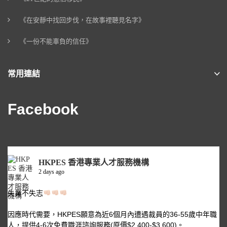
《在安靜中找回步伐，在故事裡聽見名字》
《一份不能辜負的信任》
常用連結
Facebook
HKPES 香港專業人才服務機構
2 days ago
失業不失志
因應時代需要，HKPES願意為近6個月內遭遇裁員的36-55歲中年職
人，提供4-6次免費職涯諮詢服務(原價$2,400-$3,600)。