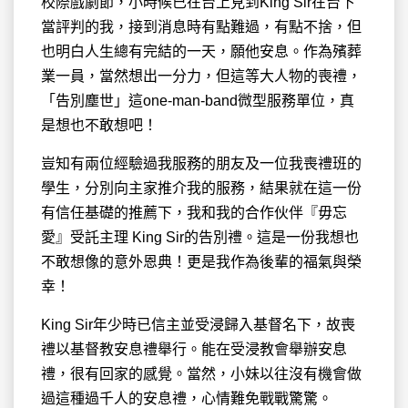
校際戲劇節，小時候已在台上見到King Sir在台下
當評判的我，接到消息時有點難過，有點不捨，但
也明白人生總有完結的一天，願他安息。作為殯葬
業一員，當然想出一分力，但這等大人物的喪禮，
「告別塵世」這one-man-band微型服務單位，真
是想也不敢想吧！
豈知有兩位經驗過我服務的朋友及一位我喪禮班的
學生，分別向主家推介我的服務，結果就在這一份
有信任基礎的推薦下，我和我的合作伙伴『毋忘
愛』受託主理 King Sir的告別禮。這是一份我想也
不敢想像的意外恩典！更是我作為後輩的福氣與榮
幸！
King Sir年少時已信主並受浸歸入基督名下，故喪
禮以基督教安息禮舉行。能在受浸教會舉辦安息
禮，很有回家的感覺。當然，小妹以往沒有機會做
過這種過千人的安息禮，心情難免戰戰驚驚。