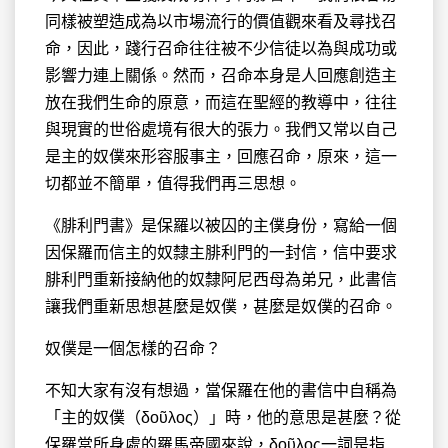
同樣被塑造成為以市場流行的價值觀來看及尋找召
命，因此，踐行召命往往被不少信徒以為與成功或
影響力連上關係。然而，召命本身是人回應創造主
放在我們生命的原意，而這在聖經的教導中，往往
與現實的世俗處境有很大的張力。我們又常以自己
是主的奴僕來形容服事主，回應召命，原來，這一
切都並不簡單，值得我們再三思想。
《腓利門書》是保羅以被囚的主僕身份，寫給一個
因保羅而信主的奴隸主腓利門的一封信，信中要求
腓利門重新接納他的奴隸阿尼西母為弟兄，此書信
讓我們重新思想甚麼是奴僕，甚麼是奴僕的召命。
奴僕是一個怎樣的召命？
不知大家有沒有想過，當保羅在他的書信中自稱為
「主的奴僕（δοῦλος）」時，他的意思是甚麼？從
保羅當所身處的羅馬帝國來說，δοῦλος一詞是指