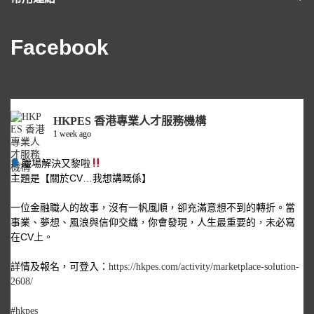
Facebook
HKPES 香港專業人才服務機構
1 week ago
職場解決又黎啦
主題是【關於CV…我想講嘅係】
一位金融職人的故事，沒有一帆風順，卻充滿意想不到的轉折。當
事業、夢想、風浪與信仰交織，你會發現，人生最重要的，未必寫
在CV上。
詳情及報名，可登入：
https://hkpes.com/activity/marketplace-solution-
2608/
#hkpes