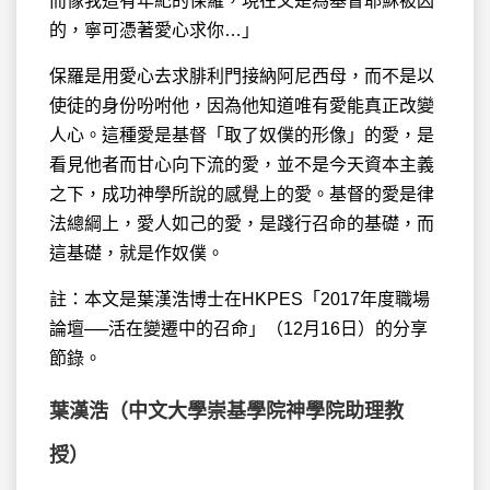
而像我這有年紀的保羅，現在又是為基督耶穌被囚
的，寧可憑著愛心求你…」
保羅是用愛心去求腓利門接納阿尼西母，而不是以
使徒的身份吩咐他，因為他知道唯有愛能真正改變
人心。這種愛是基督「取了奴僕的形像」的愛，是
看見他者而甘心向下流的愛，並不是今天資本主義
之下，成功神學所說的感覺上的愛。基督的愛是律
法總綱上，愛人如己的愛，是踐行召命的基礎，而
這基礎，就是作奴僕。
註：本文是葉漢浩博士在HKPES「2017年度職場
論壇──活在變遷中的召命」（12月16日）的分享
節錄。
葉漢浩（中文大學崇基學院神學院助理教
授）