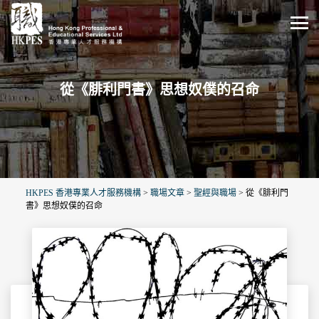
從《腓利門書》思想奴僕的召命
HKPES 香港專業人才服務機構
>
職場文章
>
聖經與職場
>
從《腓利門
書》思想奴僕的召命