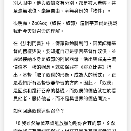
別人眼中，他與奴隸沒有分別，都是被人看輕，甚
至毫無地位、毫無自由、亳無身份的「物件」。
很明顯，δοῦλος（奴僕、奴隸）這個字其實是挑戰
我們今天對召命的理解。
在《腓利門書》中，保羅勸勉腓利門，因著認識基
督的榜樣與愛，要知道自己是學習基督作奴僕，並
透過接納本身是奴隸的阿尼西母，活出與羅馬主流
價值不一樣的觀念。就如保羅在《腓立比書》指
出，基督「取了奴僕的形像，成為人的樣式」，正
是我們所有基督徒要學習的方向。因此，「奴僕」
是回應和踐行召命的基礎，而奴僕的價值就在於看
見他者、服侍他者，而不是與世界的價值同流。
如何回應奴僕這個召命？
「8 我雖然靠著基督能放膽吩咐你合宜的事， 9 然