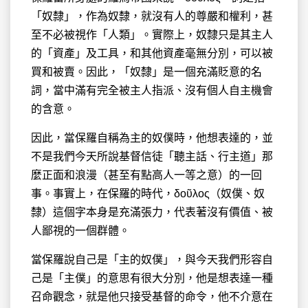
「奴隸」，作為奴隸，就沒有人的尊嚴和權利，甚
至不必被視作「人類」。實際上，奴隸只是其主人
的「資產」及工具，和其他資產毫無分別，可以被
買和被賣。因此，「奴隸」是一個充滿貶意的名
詞，當中滿有完全被主人指派、沒有個人自主機會
的含意。
因此，當保羅自稱為主的奴僕時，他想表達的，並
不是我們今天所說基督信徒「聽主話、行主道」那
麼正面和浪漫（甚至有點高人一等之意）的一回
事。事實上，在保羅的時代，δοῦλος（奴僕、奴
隸）這個字本身是充滿張力，代表著沒有價值、被
人鄙視的一個群體。
當保羅說自己是「主的奴僕」，與今天我們形容自
己是「主僕」的意思有很大分別，他是想表達一種
召命觀念，就是他只接受基督的命令，他不介意在