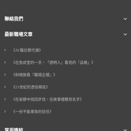
聯絡我們
最新職場文章
《AI 職位替代潮》
《在急症室的一天，「透明人」看見的「品格」》
《斜槓族看『職場企穩』》
《21世紀的憑信移民》
《在安靜中找回步伐，在故事裡聽見名字》
《一份不能辜負的信任》
常用連結