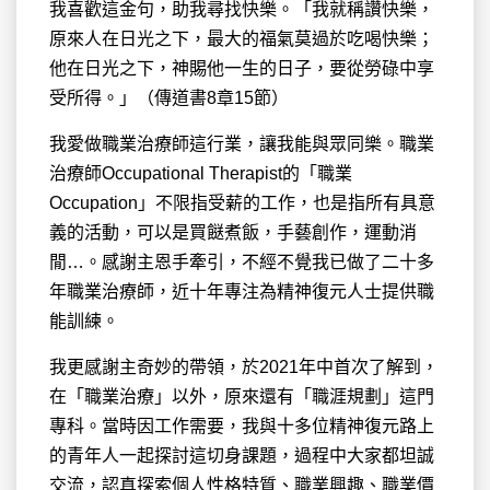
我喜歡這金句，助我尋找快樂。「我就稱讚快樂，
原來人在日光之下，最大的福氣莫過於吃喝快樂；
他在日光之下，神賜他一生的日子，要從勞碌中享
受所得。」（傳道書8章15節）
我愛做職業治療師這行業，讓我能與眾同樂。職業
治療師Occupational Therapist的「職業
Occupation」不限指受薪的工作，也是指所有具意
義的活動，可以是買餸煮飯，手藝創作，運動消
閒…。感謝主恩手牽引，不經不覺我已做了二十多
年職業治療師，近十年專注為精神復元人士提供職
能訓練。
我更感謝主奇妙的帶領，於2021年中首次了解到，
在「職業治療」以外，原來還有「職涯規劃」這門
專科。當時因工作需要，我與十多位精神復元路上
的青年人一起探討這切身課題，過程中大家都坦誠
交流，認真探索個人性格特質、職業興趣、職業價