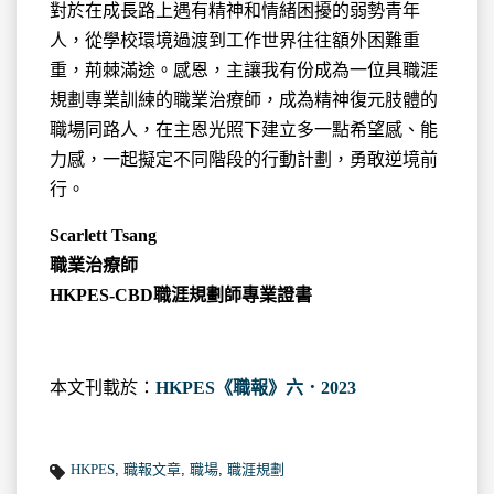
對於在成長路上遇有精神和情緒困擾的弱勢青年
人，從學校環境過渡到工作世界往往額外困難重
重，荊棘滿途。感恩，主讓我有份成為一位具職涯
規劃專業訓練的職業治療師，成為精神復元肢體的
職場同路人，在主恩光照下建立多一點希望感、能
力感，一起擬定不同階段的行動計劃，勇敢逆境前
行。
Scarlett Tsang
職業治療師
HKPES-CBD職涯規劃師專業證書
本文刊載於：
HKPES《職報》六．2023
HKPES
,
職報文章
,
職場
,
職涯規劃