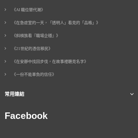
《AI 職位替代潮》
《在急症室的一天，「透明人」看見的「品格」》
《斜槓族看『職場企穩』》
《21世紀的憑信移民》
《在安靜中找回步伐，在故事裡聽見名字》
《一份不能辜負的信任》
常用連結
Facebook