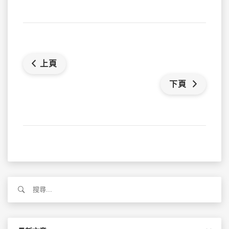
上頁
下頁
搜
尋
關
鍵
字: