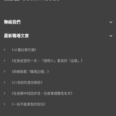
聯絡我們
最新職場文章
《AI 職位替代潮》
《在急症室的一天，「透明人」看見的「品格」》
《斜槓族看『職場企穩』》
《21世紀的憑信移民》
《在安靜中找回步伐，在故事裡聽見名字》
《一份不能辜負的信任》