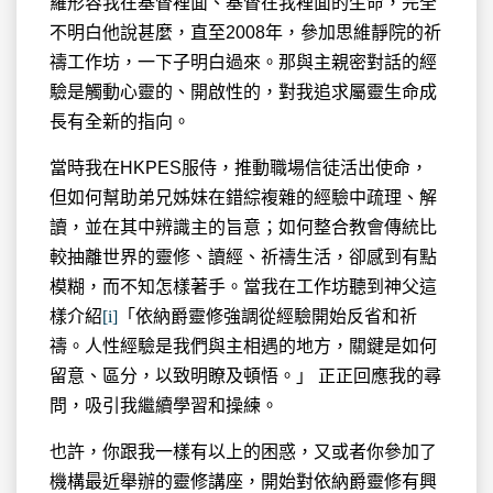
羅形容我在基督裡面、基督在我裡面的生命，完全
不明白他說甚麼，直至2008年，參加思維靜院的祈
禱工作坊，一下子明白過來。那與主親密對話的經
驗是觸動心靈的、開啟性的，對我追求屬靈生命成
長有全新的指向。
當時我在HKPES服侍，推動職場信徒活出使命，
但如何幫助弟兄姊妹在錯綜複雜的經驗中疏理、解
讀，並在其中辨識主的旨意；如何整合教會傳統比
較抽離世界的靈修、讀經、祈禱生活，卻感到有點
模糊，而不知怎樣著手。當我在工作坊聽到神父這
樣介紹
[i]
「依納爵靈修強調從經驗開始反省和祈
禱。人性經驗是我們與主相遇的地方，關鍵是如何
留意、區分，以致明瞭及頓悟。」 正正回應我的尋
問，吸引我繼續學習和操練。
也許，你跟我一樣有以上的困惑，又或者你參加了
機構最近舉辦的靈修講座，開始對依納爵靈修有興