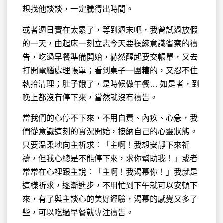
想找他談談，一定騰得出時間。
或者週日實在太累了，等到週末吧，我曾試過放假
的一天，由起床一刻立志今天要操練意識省察的禱
告，吃過早餐準備開始，赫然醒起要交帳單，又去
打開電腦處理帳單；看到桌子一團糟的，又忍不住
執拾清理；肚子餓了，是時候做午餐… 如是者，到
晚上都沒有停下來，當然就沒有禱告。
當我們的心停不下來，不用自責、內疚、心急，我
們從意識這刻的實況開始，接納自己的心靈狀態。
只要温柔地向主祈求︰「主啊！我想安靜下來祈
禱，但我心總是不能停下來，求你幫助我！」或者
常常在心裡跟主說︰「主啊！我渴慕你！」我就是
這樣祈求，逐漸進步，不用忙到下午就可以安頓下
來，有了與主談心的美好經驗，渴慕的感覺又多了
些，可以吃過早餐就專注禱告。