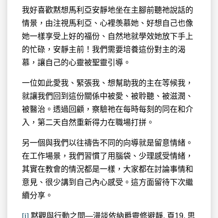
我好喜歡黙想馬利亞安靜地坐在主腳前聽祂說話的
情景，由注視馬利亞、心裡羡慕她、好想自己也像
她一樣享受上好的福份、自然地就學效她放下手上
的忙碌，安靜主前！我們需要培養這份對主的渴
慕，讓自己的心靈被聖靈引導。
一位如此愛我、緊張我、想幫助我的主在等候我，
就讓我們回到這份關係中被愛、被聆聽、被滋潤、
被醫治。透過回顧，察驗祂在每時每刻的同在和介
入，第二天自然重新得力在職場打拼。
另一個與我們以往禱告不同的向導就是留意情緒。
在工作場景，我們習慣了用腦袋、少理感受情緒，
其實在教會的情況都是一樣，大家都在討論事情和
意見、很少講到自己內心感受。這方面留待下次繼
續分享。
[i]
黙觀與行動之間—漫談依納爵靈修避靜, 頁19, 思