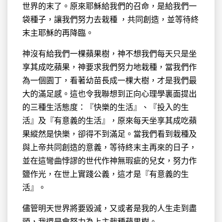
世界的末了。原來耶穌給我們的召命，是給我們一
袋種子，讓我們努力去栽種 ，共同創造，並等待終
末主耶穌的再降臨。
神沒有給我們一棵蘋果樹，神不想我們每天只是坐
享其成吃蘋果，神要求我們努力地栽種，當我們作
為一個園丁，看著幼苗長成一棵大樹，才是我們最
大的滿足感。這也令我聯想到正向心理學裏面提出
的三種生活態度：『快樂的生活』、『投入的生
活』及『有意義的生活』，原來每天坐享其成吃蘋
果縱然是快樂，卻得不到滿足。當我們看到栽種及
與上帝共同創造的意義，等待終末主再來的日子，
並在這彎曲悖謬的世代作神無瑕疵的兒女，努力作
鹽作光，在世上實踐公義，這才是『有意義的生
活』。
儘管明天世界將要毀滅，又或者是我的人生走到盡
頭，我還是會努力為上主栽種蘋果樹。