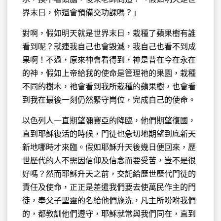
界末日，你還會預備交功課嗎？」
對啊，假如明天就是世界末日，栽種了蘋果樹有誰
看到呢？就連我自己也會毀滅，我自己也看不到成
果啊！不過，原來神會看得到，神是昔在今在永在
的神，假如上帝給我的使命是管理祂的果園，栽種
不同的樹木，祂會看到我所栽種的蘋果樹，也會看
到我在最後一刻仍然緊守崗位，完成自己的使命。
以色列人一直期望彌賽亞的降臨，他們期望復國，
直到耶穌復活的時候，門徒也急切地期望到底新天
新地哪時才來臨。假如耶穌升天後幾日便回來，歷
世歷代的人不需因信仰及信念而要受苦，豈不是很
好嗎？然而耶穌升天之前，交託給歷世歷代門徒的
責任及使命，正正是差遣我們要去使萬民作主的門
徒，奉父子聖靈的名給他們施洗，凡主所吩咐我們
的，都教訓他們遵守，耶穌就常與我們同在，直到