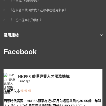
《21世紀的憑信移民》
《在安靜中找回步伐，在故事裡聽見名字》
《一份不能辜負的信任》
常用連結
Facebook
HKPES 香港專業人才服務機構
3 days ago
失業不失志
因應時代需要，HKPES願意為近6個月內遭遇裁員的36-55歲中年職
人，提供4-6次免費職涯諮詢服務(原價$2,400-$3,600)。