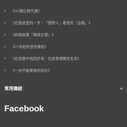
《AI 職位替代潮》
《在急症室的一天，「透明人」看見的「品格」》
《斜槓族看『職場企穩』》
《21世紀的憑信移民》
《在安靜中找回步伐，在故事裡聽見名字》
《一份不能辜負的信任》
常用連結
Facebook