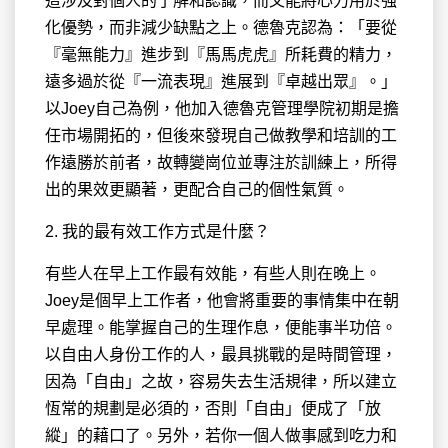
這涉及對個人的了解和認識，而又能將心力用於強
化優勢，而非減少缺點之上。德魯克認為：「要從
『毫無能力』進步到『馬馬虎虎』所耗費的精力，
遠多過於從『一流表現』進展到『卓越出眾』。」
以Joey自己為例，他加入德魯克管理學院初期是擔
任市場開拓的，但後來發現自己做教學和培訓的工
作遠勝於前者，故轉變崗位並專注於訓練上，所得
出的果效更顯著，更配合自己的個性氣質。
2. 我的最有效工作方式是什麼？
有些人在早上工作最有效能，有些人則在晚上。
Joey是個早上工作者，他會將重要的事情集中在朝
早處理。能掌握自己的生理作息，便能事半功倍。
以自由人身份工作的人，最具挑戰的是時間管理，
因為「自由」之故，容易失去生活規律，所以建立
恆常的規劃是必須的，否則「自由」便成了「放
縱」的藉口了。另外，若你一個人做事感到吃力和