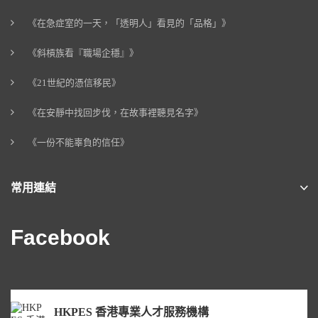
《在急症室的一天，「透明人」看見的「品格」》
《斜槓族看『職場企穩』》
《21世紀的憑信移民》
《在安靜中找回步伐，在故事裡聽見名字》
《一份不能辜負的信任》
常用連結
Facebook
HKPES 香港專業人才服務機構