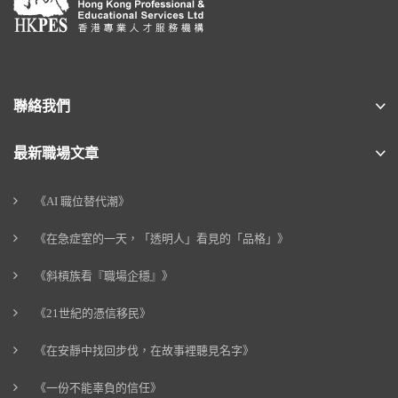
聯絡我們
最新職場文章
《AI 職位替代潮》
《在急症室的一天，「透明人」看見的「品格」》
《斜槓族看『職場企穩』》
《21世紀的憑信移民》
《在安靜中找回步伐，在故事裡聽見名字》
《一份不能辜負的信任》