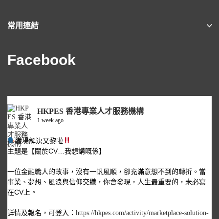
常用連結
Facebook
HKPES 香港專業人才服務機構
1 week ago
職場解決又黎啦
主題是【關於CV…我想講嘅係】
一位金融職人的故事，沒有一帆風順，卻充滿意想不到的轉折。當
事業、夢想、風浪與信仰交織，你會發現，人生最重要的，未必寫
在CV上。
詳情及報名，可登入：
https://hkpes.com/activity/marketplace-solution-