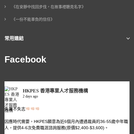
《在安靜中找回步伐，在故事裡聽見名字》
《一份不能辜負的信任》
常用連結
Facebook
HKPES 香港專業人才服務機構
2 days ago
失業不失志
因應時代需要，HKPES願意為近6個月內遭遇裁員的36-55歲中年職
人，提供4-6次免費職涯諮詢服務(原價$2,400-$3,600)。