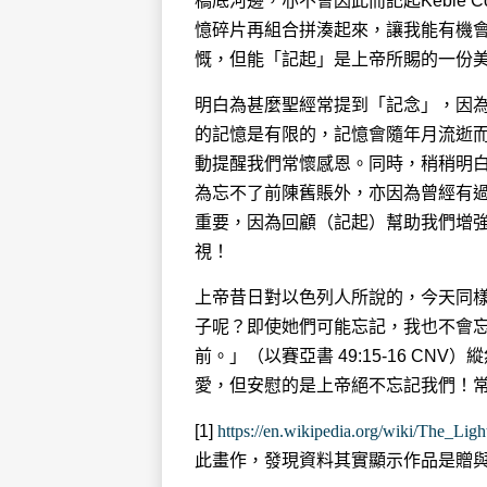
橋底河邊，亦不會因此而記起Keble 
憶碎片再組合拼湊起來，讓我能有機
慨，但能「記起」是上帝所賜的一份美
明白為甚麼聖經常提到「記念」，因
的記憶是有限的，記憶會隨年月流逝
動提醒我們常懷感恩。同時，稍稍明
為忘不了前陳舊賬外，亦因為曾經有
重要，因為回顧（記起）幫助我們增
視！
上帝昔日對以色列人所說的，今天同
子呢？即使她們可能忘記，我也不會
前。」（以賽亞書‬ ‭49‬:‭15‬-‭16
愛，但安慰的是上帝絕不忘記我們！常常記
[1]
https://en.wikipedia.org/wiki/The_Lig
此畫作，發現資料其實顯示作品是贈與Kebl