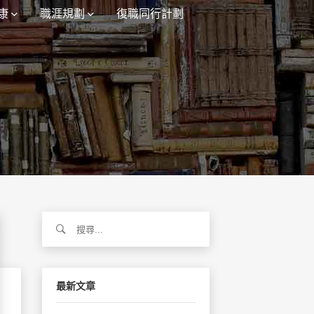
康
職涯規劃
復職同行計劃
搜
尋
關
鍵
字:
最新文章