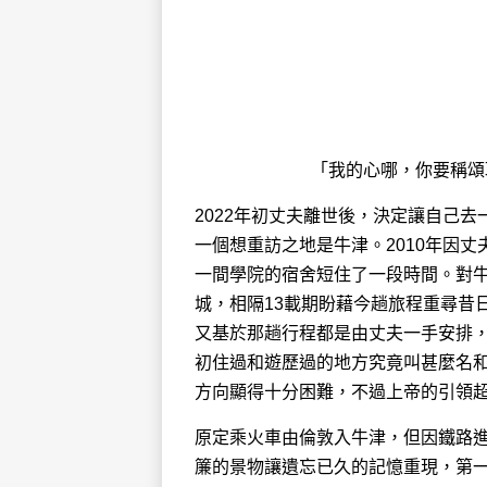
「我的心哪，你要稱頌耶和華！ 不可忘記他
2022年初丈夫離世後，決定讓自己
一個想重訪之地是牛津。2010年因
一間學院的宿舍短住了一段時間。對
城，相隔13載期盼藉今趟旅程重尋昔
又基於那趟行程都是由丈夫一手安排
初住過和遊歷過的地方究竟叫甚麼名
方向顯得十分困難，不過上帝的引領
原定乘火車由倫敦入牛津，但因鐵路進行維
簾的景物讓遺忘已久的記憶重現，第一個片段就