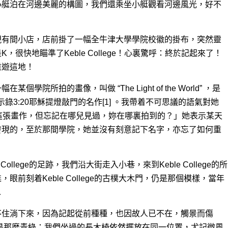
小艇泊在河邊美麗的構圖，我們還乘坐小艇觀看河邊風光，好不
現有間小店，店前掛了一幅全牛津大學學院校徽的掛布，突然靈
很快地瞄準了Keble College！心裏驚呼：終於記起來了！
重遊這地！
院所拍的畫像，叫做 “The Light of the World” ，是
，有關啟示錄3:20耶穌提燈敲門的名作[1] 。我帶着不可思議的語氣對她
這張畫作，但忘記在哪兒見過，妳在哪裏拍到的？」她表示某天
發現的，至於那間學院，她並沒有刻意記下名字，亦忘了如何重
ollege的足跡，我們沿大街走入小巷，來到Keble College的所
前刻着Keble College的古樸大木門，仍是那個模樣，當年
…
不住淌下來，因為記起從前種種，也因故人已不在，觸景而傷
是那麼青綠；我們坐過的長木椅依然擺放在同一位置，尤記微風