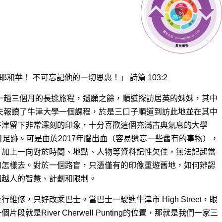
的一切恩惠！」 ‭‭詩篇‬ ‭103‬:‭2‬ ‭‬‬‬‬‬‬‬‬‬‬‬‬‬‬‬‬‬‬‬‬
去一趟三個月的長途旅程，還願之餘，順道探訪居英的妹妹，其中
丈夫報讀了牛津大學一個課程，於是三口子順道到訪此地並在其中
牛津留下非常深刻的印象，十分喜歡這個充滿古典氣息的大學
日足跡。可是由於2017年腦出血（容易遺忘一些舊有的事物），
，加上一向對於時間、地點、人物等資料記性欠佳，無法記起當
和怎樣去。對於一個路盲，只憑僅有的印像重遊舊地，如何辨認
超越人的智慧、計劃和限制。
修，只好改乘巴士。當巴士一駛進牛津市 High Street，眼
是River Cherwell Punting的位置，那就是我們一家三