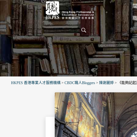
關
HKPES 香港專業人才服務機構
>
CBDC職人Bloggers
>
陳謝麗婷
>
《能夠記起