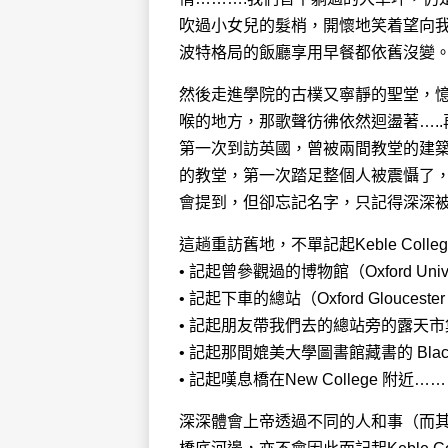
吹過小女兒的髮梢，開懷地笑着望向
波特格局的飯廳享用早餐都依舊沒變
然後走進學院的古樸又寧靜的聖堂，
喉的地方，那歌聲彷彿依然迴盪著…..
第一次到訪英國，曾被兩間教堂的建築所觸動。
的教堂，第一次踏足整個人被震懾了
會提到，但卻忘記名字，只記得深深被那份純
這趟重訪舊地，不單記起Keble Co
• 記起曾參觀過的博物館（Oxford Univers
• 記起下車的總站（Oxford Gloucest
• 記起朋友帶我們去的總站旁的露天
• 記起那間媲美大學圖書館藏書的 Black
• 記起嘆息橋在New College 附
深深體會上帝透過不同的人和事（而