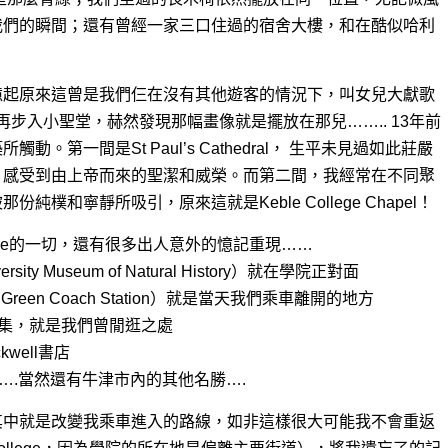
我們的瞬間；還有曾經一家三口住過的宿舍大樓，和在酷似哈利
。
憶起原來這曾是我們仨在沒有其他遊客的情況下，叫女兒大獻歌
再步入小聖堂，赫然發現那幅畫像就是擺放在那兒…….. 13年前
第一間是St Paul’s Cathedral， 生平未見過如此莊嚴
，感受到由上帝而來的聖潔和威榮。而第二間，我經常在不同聚
樸和寧靜所吸引，原來這就是Keble College Chapel！
llege的一切，還有很多出人意外的憶記重現……
ity Museum of Natural History）就在學院正對面
er Green Coach Station）就是當天我們乘車離開的地方
市集，就是我們曾閒逛之處
well書店
近……….當然還有牛津市內的其他名勝….
其中就是改變我乘車進入的路線，如非這樣很大可能我不會重返