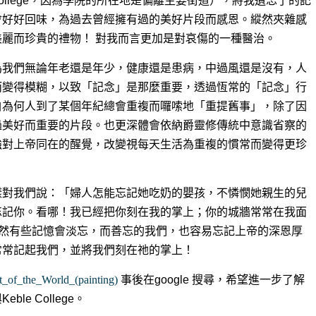
College，因為學院的所在地是偏離主要街道），將我遺忘了的記
會好好回味，為過去曾經擁有過的美好片段而感恩。縱然夾雜感
麗而珍貴的禮物！ 對我而言更加是對哀傷的一種醫治。
為我們無論年老還是年少，健康還是患病，中過風還是沒有，人
而變得模糊，以致「記念」是那麼重要，透過恆常的「記念」行
白為何人到了某個年紀總會重複而囉嗦地「重提舊事」，除了因
過美好而重要的片段。也更深體會依納爵靈修傳統中意識省察的
強對上帝同在的醒覺，改變視每天生活為重複的慣常而變得更珍
樣對我們說：「婦人怎能忘記她吃奶的嬰孩，不憐憫她親生的兒
忘記你。看哪！我已經把你刻在我的掌上；你的城牆常常在我面
‬ ‭CNV）‬‬縱然有些記憶會淡忘，而善忘的我們，也容易忘記上帝的深恩厚
起我們，並將我們刻在祂的掌上！‬‬‬‬‬‬
ht_of_the_World_(painting)
事後在google 搜尋，希望進一步了解
e College。