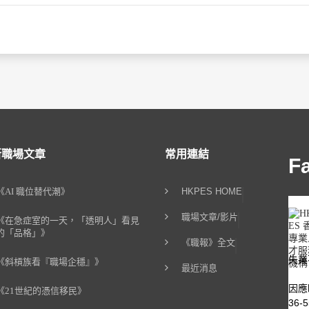
新職場文章
常用連結
F
《AI 職位替代潮》
HKPES HOME
職場文章/影片
《在急症室的一天，「透明人」看見
的「品格」》
《職報》全文
失業
《斜槓族看『職場企穩』》
最近消息
因應
《21世紀的憑信移民》
36