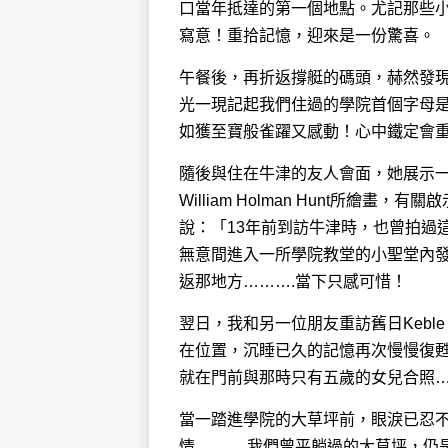
口當年抵達的第一個地點。尤記那些
寫意！重拾記憶，迎來是一份驚喜。
午餐後，再折返撐艇的碼頭，赫然發
光一現記起我們住過的學院首個字母是K，
如獲至寶般雀躍又感動！心中鐵定會
隨後與住在牛津的友人會面，她展示一幅在某個學
William Holman Hunt所繪畫
說：「13年前到訪牛津時，也曾拍過
無意間進入一所學院教堂的小聖堂內
返那地方……….當下只感可惜！
翌日，我和另一位朋友重訪舊日Keble C
在位置，沉睡已久的記憶再次慢慢復甦，眼
就在門前與那時只有五歲的女兒合照
當一踏進學院的大草坪前，眼淚已忍
情……….我們曾平躺過的大草坪，仍