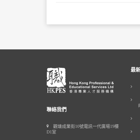
最
聯絡我們
觀塘成業街10號電訊一代廣場19樓
D1室