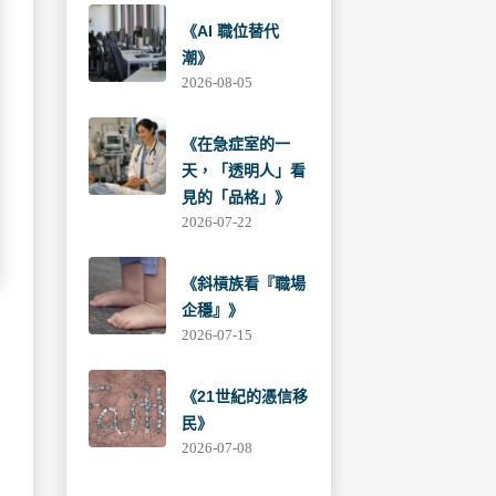
《AI 職位替代
潮》
2026-08-05
《在急症室的一
天，「透明人」看
見的「品格」》
2026-07-22
《斜槓族看『職場
企穩』》
2026-07-15
《21世紀的憑信移
民》
2026-07-08