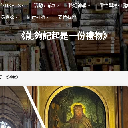
於HKPES
活動 / 消息
職場神學
靈性與精神健
職場資源
同行群體
支持我們
《能夠記起是一份禮物》
是一份禮物》