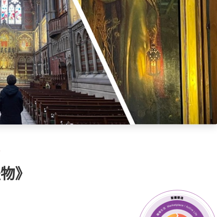
性
禮物》