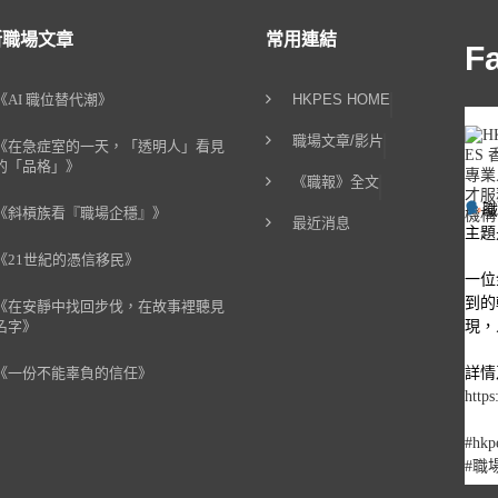
新職場文章
常用連結
F
《AI 職位替代潮》
HKPES HOME
職場文章/影片
《在急症室的一天，「透明人」看見
的「品格」》
《職報》全文
《斜槓族看『職場企穩』》
最近消息
主題
《21世紀的憑信移民》
一位
到的
《在安靜中找回步伐，在故事裡聽見
現，
名字》
詳情
《一份不能辜負的信任》
https
#hkp
#職