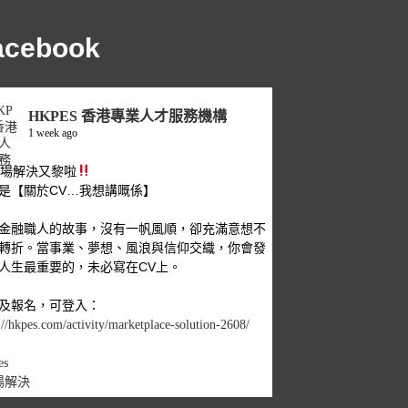
acebook
HKPES 香港專業人才服務機構
1 week ago
職場解決又黎啦
是【關於CV…我想講嘅係】
金融職人的故事，沒有一帆風順，卻充滿意想不
轉折。當事業、夢想、風浪與信仰交織，你會發
人生最重要的，未必寫在CV上。
及報名，可登入：
://hkpes.com/activity/marketplace-solution-2608/
es
場解決