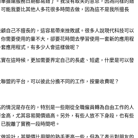
的單據連服務日期都寫錯了。我沒有取笑的意思，因為同樣的錯
，可能我要比其他人多花很多時間去做，因為這不是我所擅長
兼顧自己不擅長的，這容易帶來挫敗感。很多人說現代科技可以
，你需要使用的量不大，卻要花時間去學習使用一套新的應用程
一套應用程式，有多少人會這樣做呢？
其實在這時候，更加需要界定自己的長處、短處，什麼是可以發
大聯盟的平台，可以彼此分擔不同的工作，按量收費呢？
高的情況是存在的，特別是一些剛從全職僱員轉為自由工作的人
薪金高，尤其容易開價過高。另外，有些人放不下身段，也有些
，已脫離了實務一段時間吧。
友做設計，其開價比用開的熟手更高一些，但為了表示對朋友的