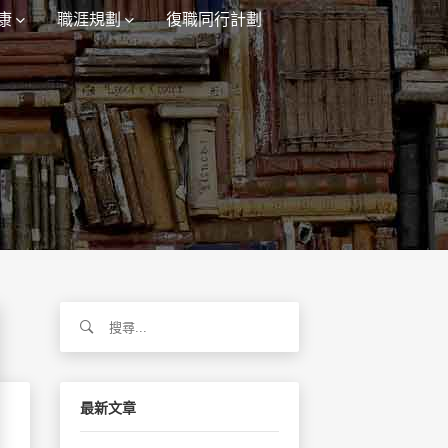
康
職涯規劃
復職同行計劃
）
搜
尋
關
鍵
字:
最新文章