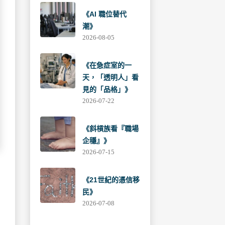
《AI 職位替代
潮》
2026-08-05
《在急症室的一
天，「透明人」看
見的「品格」》
2026-07-22
《斜槓族看『職場
企穩』》
2026-07-15
《21世紀的憑信移
民》
2026-07-08