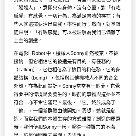
「軀殼人」，意即只有身體，沒有心靈，對「冇咗
感覺」冇感覺，一切行為只為滿足肉體的存在；有
些人就選擇要活出真我，率性而行；然而，對基督
徒來說，「冇咗感覺」可以被理解為我們已偏離了
上主的創造。
在電影I, Robot 中，機械人Sonny雖然被棄，不被
接納，但它相信它的被造是有目的、有任務的
（calling），它也相信為了這目的和任務，它的身
體結構（being），包括與其他機械人不同的合金
外殼，亦為此而設計。Sonny常常有一個夢，它覺
得夢中的情境是要發生的，眼前的事物與這夢並不
符合，亦不令它滿足。最後，「它」終於成為了
「他」，一個新群體由他開始。我想，這就是創
造，而當我們的本體生存的方式離開了創造的原意
時，我們便和Sonny一樣，覺得一種難言的不滿
足，於是便開始去尋問，去思想。