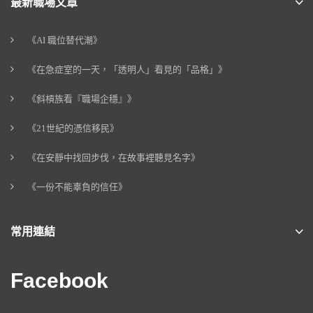
最新職場文章
《AI 職位替代潮》
《在急症室的一天，「透明人」看見的「品格」》
《斜槓族看『職場企穩』》
《21世紀的憑信移民》
《在安靜中找回步伐，在故事裡聽見名字》
《一份不能辜負的信任》
常用連結
Facebook