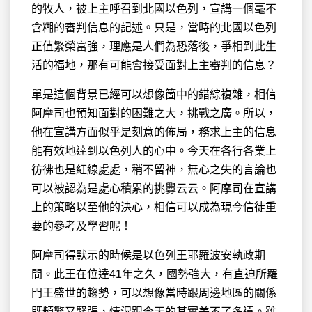
的牧人，被上主
呼召到北國以色列，宣講一個毫不
含糊的審判信息的記述。只是，當時的北國以色列
正值繁榮富強，理應是人們為恐落後，爭相到此生
活的福地，那有可能會接受面對上主審判的信息？
單是這個背景已經可以想像箇中的錯綜複雜，相信
阿摩司也預知面對的困難之大，挑戰之廣。所以，
他在宣講方面似乎是刻意的佈局，務求上主的信息
能有效地達到以色列人的心中。今天在各行各業上
彷彿也是紅線處處，稍不留神，無心之失的言論也
可以被認為是處心積累的挑釁云云。阿摩司在宣講
上的策略以至他的決心，相信可以成為現今信徒重
要的參考及學習呢！
阿摩司得默示的時候是以色列王耶羅波安執政期
間。此王在位達41年之久，國勢強大，有直迫所羅
門王盛世的趨勢，可以想像當時跟周邊地區的關係
既頻繁又緊張，情況跟今天的其實差不了多遠。雖