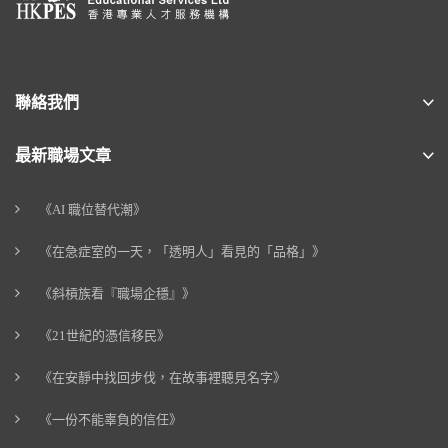
聯絡我們
最新職場文章
《AI 職位替代潮》
《在急症室的一天，「透明人」看見的「品格」》
《斜槓族看『職場企穩』》
《21世紀的憑信移民》
《在安靜中找回步伐，在故事裡聽見名字》
《一份不能辜負的信任》