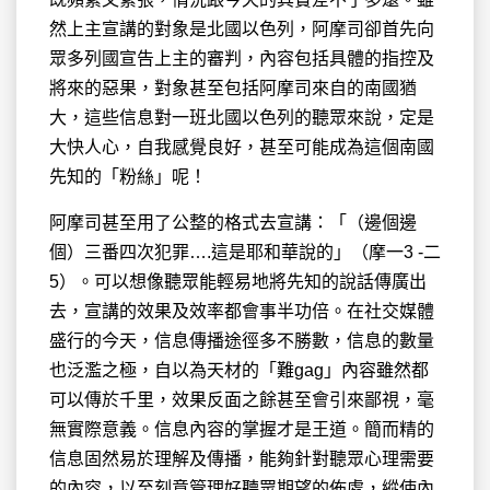
然上主宣講的對象是北國以色列，阿摩司卻首先向
眾多列國宣告上主的審判，內容包括具體的指控及
將來的惡果，對象甚至包括阿摩司來自的南國猶
大，這些信息對一班北國以色列的聽眾來說，定是
大快人心，自我感覺良好，甚至可能成為這個南國
先知的「粉絲」呢！
阿摩司甚至用了公整的格式去宣講：「（邊個邊
個）三番四次犯罪….這是耶和華說的」（摩一3 -二
5）。可以想像聽眾能輕易地將先知的說話傳廣出
去，宣講的效果及效率都會事半功倍。在社交媒體
盛行的今天，信息傳播途徑多不勝數，信息的數量
也泛濫之極，自以為天材的「難gag」內容雖然都
可以傳於千里，效果反面之餘甚至會引來鄙視，毫
無實際意義。信息內容的掌握才是王道。簡而精的
信息固然易於理解及傳播，能夠針對聽眾心理需要
的內容，以至刻意管理好聽眾期望的佈處，縱使內