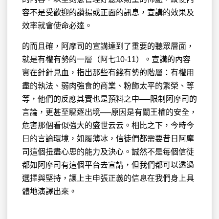
容不是受歡迎的讚揚或正面的訊息，宣講的效果及
效率就會使命必達。
的而且確，阿摩司的宣講達到了重要的聽眾層面，
就是有權有勢的一層（阿七10-11）。宣講的內容
實在針針見血，指出那些有錢有勢的階層：有權用
盡的執法、弱肉強食的商業、粉飾太平的繁榮、等
等，他們的反應其實也是預料之中──限制阿摩司的
言論，更甚至驅逐出境──原因是有關王權的安全，
危害那個看似強大的盛世云云。相比之下，今時今
日的言論環境，如履薄冰，信徒們都需要昔日阿摩
司這個扭盡心思的能力及決心。誠然不是每個信徒
都如阿摩司有這個平台去宣講，但我們都可以透過
選擇與堅持，讓上主申張正義的信息在我們身上具
體地演譯出來。