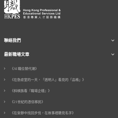
聯絡我們
最新職場文章
《AI 職位替代潮》
《在急症室的一天，「透明人」看見的「品格」》
《斜槓族看『職場企穩』》
《21世紀的憑信移民》
《在安靜中找回步伐，在故事裡聽見名字》