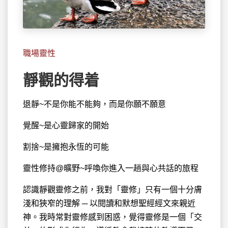
職場靈性
靜觀的得着
退靜~不是你能不能夠，而是你願不願意
覺醒~是心靈歸家的開始
割捨~是擁抱永恆的可能
靈性修持@曠野~呼喚你進入一趟與心共話的旅程
認識靜觀靈修之前，我對「靈修」只有一個十分膚
淺和狹窄的理解 ─ 以閱讀和默想聖經經文來親近
神。我時常對靈修感到困惑，覺得靈修是一個「交