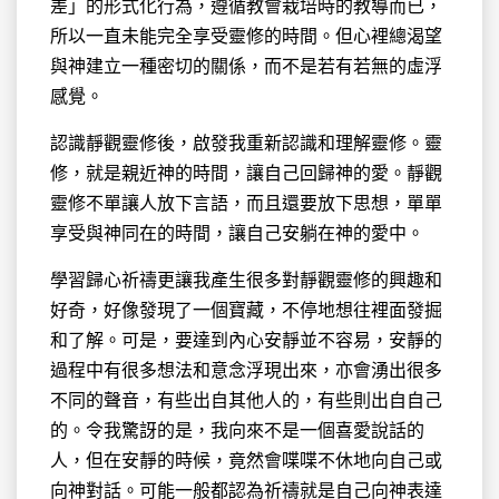
差」的形式化行為，遵循教會栽培時的教導而已，
所以一直未能完全享受靈修的時間。但心裡總渴望
與神建立一種密切的關係，而不是若有若無的虛浮
感覺。
認識靜觀靈修後，啟發我重新認識和理解靈修。靈
修，就是親近神的時間，讓自己回歸神的愛。靜觀
靈修不單讓人放下言語，而且還要放下思想，單單
享受與神同在的時間，讓自己安躺在神的愛中。
學習歸心祈禱更讓我產生很多對靜觀靈修的興趣和
好奇，好像發現了一個寶藏，不停地想往裡面發掘
和了解。可是，要達到內心安靜並不容易，安靜的
過程中有很多想法和意念浮現出來，亦會湧出很多
不同的聲音，有些出自其他人的，有些則出自自己
的。令我驚訝的是，我向來不是一個喜愛說話的
人，但在安靜的時候，竟然會喋喋不休地向自己或
向神對話。可能一般都認為祈禱就是自己向神表達