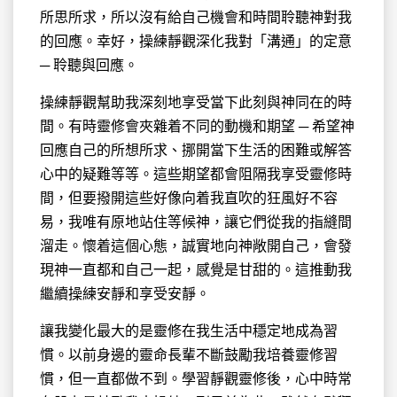
所思所求，所以沒有給自己機會和時間聆聽神對我
的回應。幸好，操練靜觀深化我對「溝通」的定意
─ 聆聽與回應。
操練靜觀幫助我深刻地享受當下此刻與神同在的時
間。有時靈修會夾雜着不同的動機和期望 ─ 希望神
回應自己的所想所求、挪開當下生活的困難或解答
心中的疑難等等。這些期望都會阻隔我享受靈修時
間，但要撥開這些好像向着我直吹的狂風好不容
易，我唯有原地站住等候神，讓它們從我的指縫間
溜走。懷着這個心態，誠實地向神敞開自己，會發
現神一直都和自己一起，感覺是甘甜的。這推動我
繼續操練安靜和享受安靜。
讓我變化最大的是靈修在我生活中穩定地成為習
慣。以前身邊的靈命長輩不斷鼓勵我培養靈修習
慣，但一直都做不到。學習靜觀靈修後，心中時常