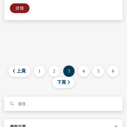
詳情
上頁
1
2
3
4
5
6
下頁
搜
尋
關
鍵
字:
最新文章