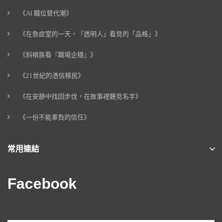
《AI 職位替代潮》
《在急症室的一天，「透明人」看見的「品格」》
《斜槓族看『職場企穩』》
《21世紀的憑信移民》
《在安靜中找回步伐，在故事裡聽見名字》
《一份不能辜負的信任》
常用連結
Facebook