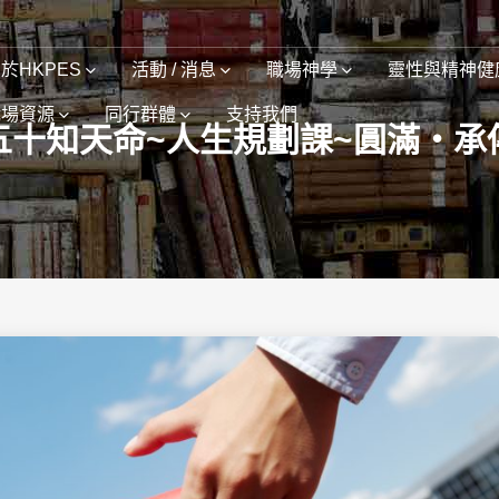
於HKPES
活動 / 消息
職場神學
靈性與精神健
職場資源
同行群體
支持我們
五十知天命~人生規劃課~圓滿‧承