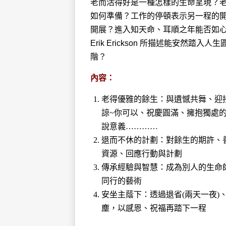
老而活得好是一種怎樣的生命呈現？
如何準備？工作的停頓表示另一程的
開展？進入知天命、耳順之年能否如
Erik Erickson 所描述能安然踏入人
階？
內容：
老得優雅的餘生：與遺憾共舞、迎
諒~你可以、祝慶圓滿、擁抱獨處
說意義…………
退而不休的計劃：對餘生的期許、善
資源、回應行動與計劃
傳承經驗與智慧：成為別人的生命
同行的藝術
安坐主蔭下：透過退省(兩天一夜)
塵，以感恩、祝福再踏下一程