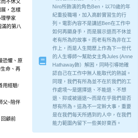
老而不休又
Niro所飾演的角色Ben，以70歲的年
開展，怎樣
紀重投職場，加入高齡實習生的行
心理學家
列。電影內容不是講述Ben在工作中
生圓滿的第八
如何再顯身手，而是展示退而不休並
老有所為的故事。而老有所為非在工
作上，而是人生閱歷上作為下一世代
的人生導師～幫助女主角Jules (Anne
接恐懼、原
Hathaway飾）解困，同時引導她確
的生命、再
認自己在工作中無人能取代的熱誠。
同理，我們有所為並不在於我們的工
用經驗/
作處境～是選擇退、不能退、不想
退、抑或被逼退～而是在乎我們是否
師父~陪伴
想有所為。這為不一定幹大事，重要
是在我們每天所遇到的人中，在我們
、回顧前
能力範圍內留下一些美好東西。