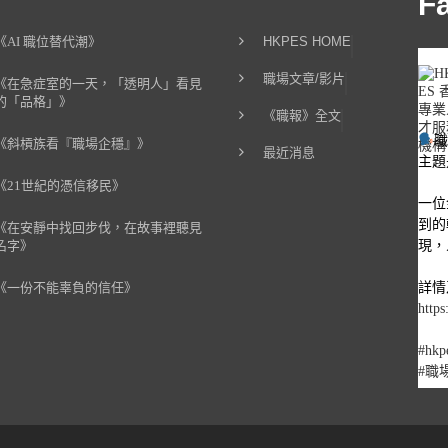
F
《AI 職位替代潮》
HKPES HOME
職場文章/影片
《在急症室的一天，「透明人」看見
的「品格」》
《職報》全文
《斜槓族看『職場企穩』》
最近消息
主題
《21世紀的憑信移民》
一位
到的
《在安靜中找回步伐，在故事裡聽見
現，
名字》
詳情
《一份不能辜負的信任》
https
#hkp
#職
1