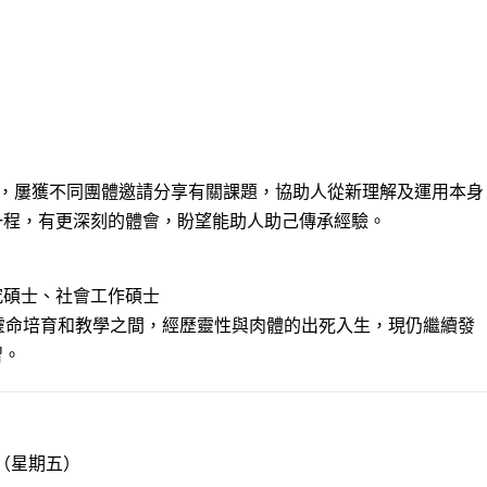
整合，屢獲不同團體邀請分享有關課題，協助人從新理解及運用本身
一程，有更深刻的體會，盼望能助人助己傳承經驗。
究碩士、社會工作碩士
導、靈命培育和教學之間，經歷靈性與肉體的出死入生，現仍繼續發
習。
1日（星期五）