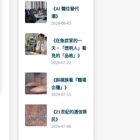
《AI 職位替代
潮》
2026-08-05
《在急症室的一
天，「透明人」看
見的「品格」》
2026-07-22
《斜槓族看『職場
企穩』》
2026-07-15
《21世紀的憑信移
民》
2026-07-08