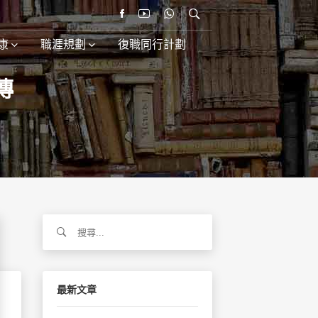
康
職涯規劃
復職同行計劃
傳
搜
尋
關
鍵
字:
最新文章