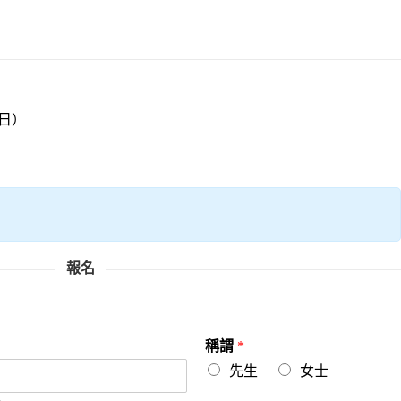
~日）
）
報名
稱謂
*
先生
女士