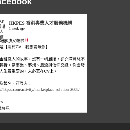
acebook
HKPES 香港專業人才服務機構
1 week ago
職場解決又黎啦
是【關於CV…我想講嘅係】
金融職人的故事，沒有一帆風順，卻充滿意想不
轉折。當事業、夢想、風浪與信仰交織，你會發
人生最重要的，未必寫在CV上。
及報名，可登入：
://hkpes.com/activity/marketplace-solution-2608/
es
場解決
1
View on Facebook