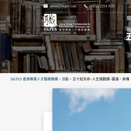
admin@hkpes.com
(+852) 2314 3331
關
HKPES 香港專業人才服務機構
>
活動
>
五十知天命~人生規劃課~圓滿‧承傳