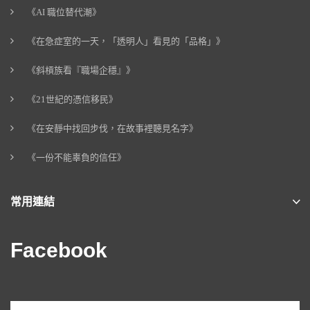
《AI 職位替代潮》
《在急症室的一天，「透明人」看見的「品格」》
《斜槓族看『職場企穩』》
《21世紀的憑信移民》
《在安靜中找回步伐，在故事裡聽見名字》
《一份不能辜負的信任》
常用連結
Facebook