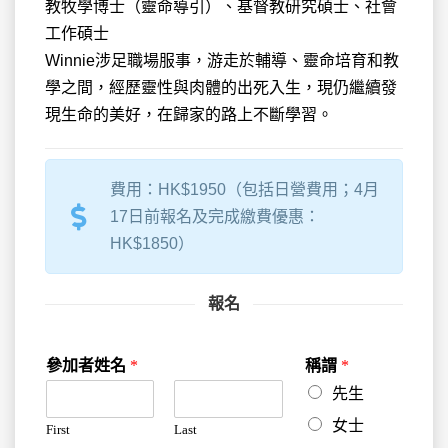
教牧學博士（靈命導引）、基督教研究碩士、社會
工作碩士
Winnie涉足職場服事，游走於輔導、靈命培育和教
學之間，經歷靈性與肉體的出死入生，現仍繼續發
現生命的美好，在歸家的路上不斷學習。
費用：HK$1950（包括日營費用；4月
17日前報名及完成繳費優惠：
HK$1850）
報名
參加者姓名
*
稱謂
*
先生
女士
First
Last