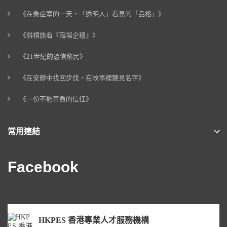
《在急症室的一天，「透明人」看見的「品格」》
《斜槓族看『職場企穩』》
《21世紀的憑信移民》
《在安靜中找回步伐，在故事裡聽見名字》
《一份不能辜負的信任》
常用連結
Facebook
HKPES 香港專業人才服務機構