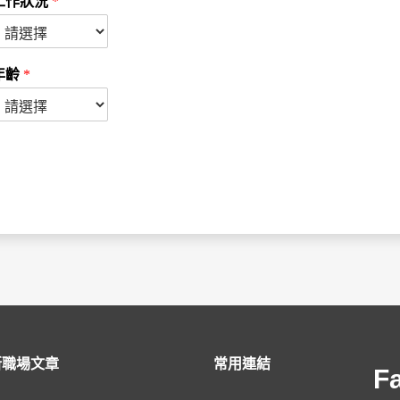
工作狀況
*
年齡
*
新職場文章
常用連結
F