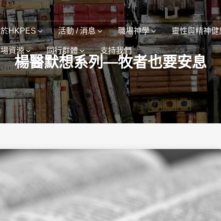
於HKPES
活動 / 消息
職場神學
靈性與精神健
職場資源
同行群體
支持我們
楊醫默想系列—牧者也要安息