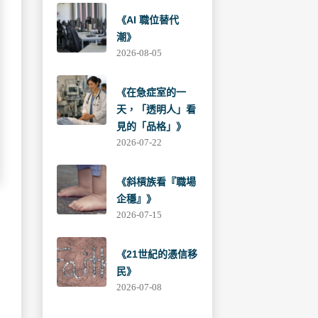
《AI 職位替代
潮》
2026-08-05
《在急症室的一
天，「透明人」看
見的「品格」》
2026-07-22
《斜槓族看『職場
企穩』》
2026-07-15
《21世紀的憑信移
民》
2026-07-08