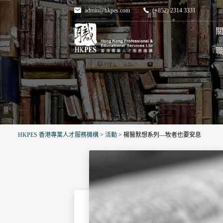
admin@hkpes.com
(+852) 2314 3331
關
HKPES 香港專業人才服務機構
>
活動
>
楊醫默想系列—牧者也要安息