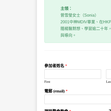
主領：
曾雪瑩女士（Sonia）
2001中神MDIV畢業、在
隨楊醫黙想、學習逾二十年
與導向。
參加者姓名
*
First
Las
電郵 (email)
*