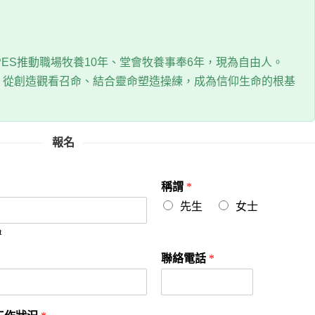
HKPES推動職場牧養10年、堂會牧養事奉6年，現為自由人。
，從創造觀看召命、結合靈命塑造操練，成為信仰生命的根基
報名
稱謂
*
先生
女士
t
聯絡電話
*