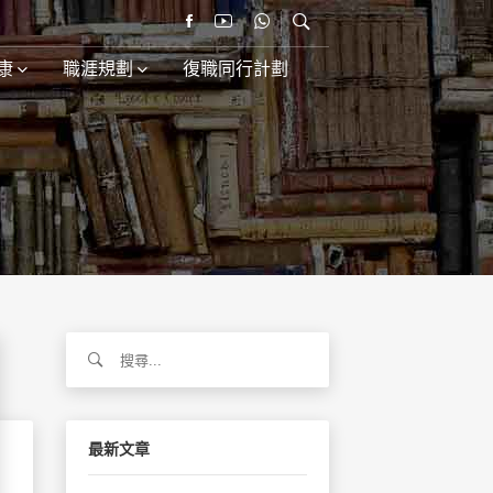
康
職涯規劃
復職同行計劃
搜
尋
關
鍵
字:
最新文章