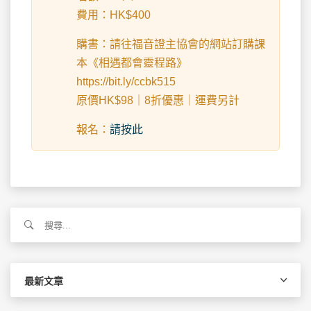
費用：HK$400
購書：請往福音證主協會的網站訂購課
本《相遇都會靈程路》
https://bit.ly/ccbk515
原價HK$98｜8折優惠｜運費另計
報名：
請按此
搜
尋
關
鍵
字:
最新文章