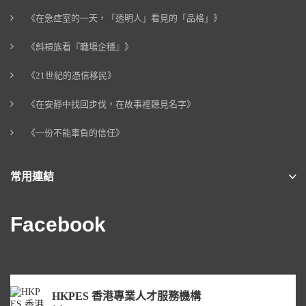
《在急症室的一天，「透明人」看見的「品格」》
《斜槓族看『職場企穩』》
《21世紀的憑信移民》
《在安靜中找回步伐，在故事裡聽見名字》
《一份不能辜負的信任》
常用連結
Facebook
HKPES 香港專業人才服務機構