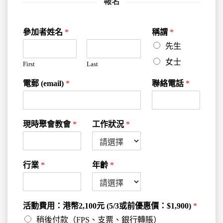
報名
參加者姓名
*
稱謂
*
先生
女士
First
Last
電郵 (email)
*
聯絡電話
*
現時聚會教會
*
工作狀況
*
行業
*
年齡
*
活動費用：港幣2,100元 (5/3或前優惠價：$1,900)
*
稍後付款（FPS、支票、銀行轉賬）