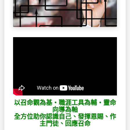
以召命觀為基‧職涯工具為輔‧靈命
向導為軸
全方位助你認識自己、發揮恩賜、作
主門徒、回應召命