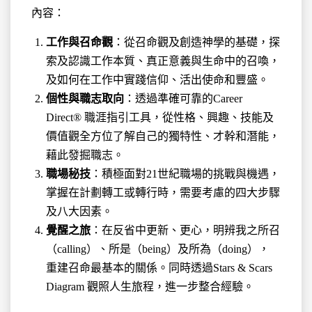
內容：
工作與召命觀
：從召命觀及創造神學的基礎，探
索及認識工作本質、真正意義與生命中的召喚，
及如何在工作中實踐信仰、活出使命和豐盛。
個性與職志取向
：透過準確可靠的Career
Direct® 職涯指引工具，從性格、興趣、技能及
價值觀全方位了解自己的獨特性、才幹和潛能，
藉此發掘職志。
職場秘技
：積極面對21世紀職場的挑戰與機遇，
掌握在計劃轉工或轉行時，需要考慮的四大步驟
及八大因素。
覺醒之旅
：
在反省中更新、更心，明辨我之所召
（
calling
）、所是（
being
）及所為（
doing
），
重建召命最基本的關係。同時透過
Stars & Scars
Diagram
觀照人生旅程，進一步
整合經驗。