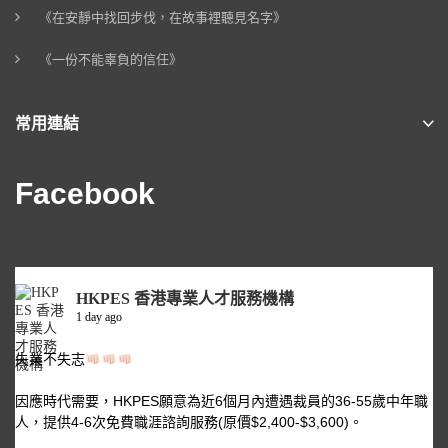
《在安靜中找回步伐，在故事裡聽見名字》
《一份不能辜負的信任》
常用連結
Facebook
HKPES 香港專業人才服務機構
1 day ago
失業不失志
因應時代需要，HKPES願意為近6個月內遭遇裁員的36-55歲中年職
人，提供4-6次免費職涯諮詢服務(原價$2,400-$3,600)。