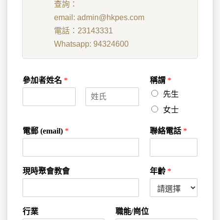
查詢：
email: admin@hkpes.com
電話：23143331
Whatsapp: 94324600
參加者姓名
*
稱謂
*
先生
F
L
女士
i
a
r
s
電郵 (email)
*
聯絡電話
*
s
t
t
現時聚會教會
年齡
*
行業
職能/崗位