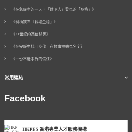
《在急症室的一天，「透明人」看見的「品格」》
《斜槓族看『職場企穩』》
《21世紀的憑信移民》
《在安靜中找回步伐，在故事裡聽見名字》
《一份不能辜負的信任》
常用連結
Facebook
HKPES 香港專業人才服務機構