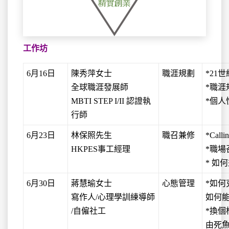
工作坊
6月16日
陳秀萍女士
職涯規劃
*21
全球職涯發展師
*職涯
MBTI STEP I/II 認證執
*個
行師
6月23日
林保照先生
職召兼修
*Call
HKPES事工經理
*職場
* 如
6月30日
蔣慧瑜女士
心態管理
*如
寫作人/心理學訓練導師
如何
/自僱社工
*換
由死