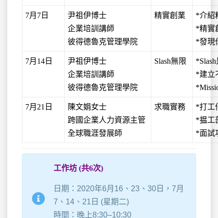
7月7日
尹祖伊博士
精實創業
*介紹精實
企業培訓講師
*精實創
彼得德魯克管理學院
*發
7月14日
尹祖伊博士
Slash無限
*Sl
企業培訓講師
*建
彼得德魯克管理學院
*Miss
7月21日
陳文娟女士
求職實務
*打
跨國企業人力資源主管
*揾工
全球職涯發展師
*面試
工作坊 (共6次)
日期：2020年6月16、23、30日，7月
7、14、21日 (星期二)
時間：晚上8:30–10:30