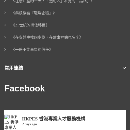
《在急症室的一天，「透明人」看見的「品格」》
《斜槓族看『職場企穩』》
《21世紀的憑信移民》
《在安靜中找回步伐，在故事裡聽見名字》
《一份不能辜負的信任》
常用連結
Facebook
HKPES 香港專業人才服務機構
2 days ago