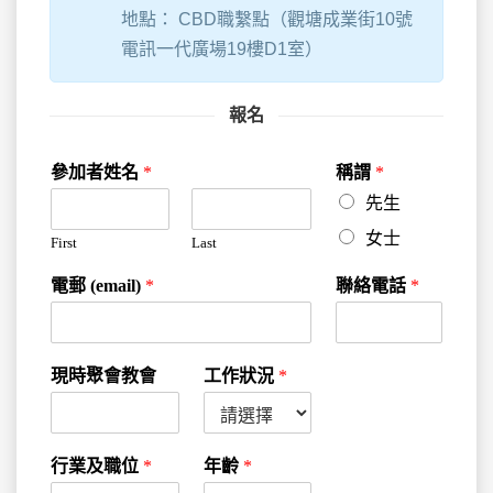
地點： CBD職繫點（觀塘成業街10號
電訊一代廣場19樓D1室）
報名
參加者姓名
*
稱謂
*
先生
女士
First
Last
電郵 (email)
*
聯絡電話
*
現時聚會教會
工作狀況
*
行業及職位
*
年齡
*