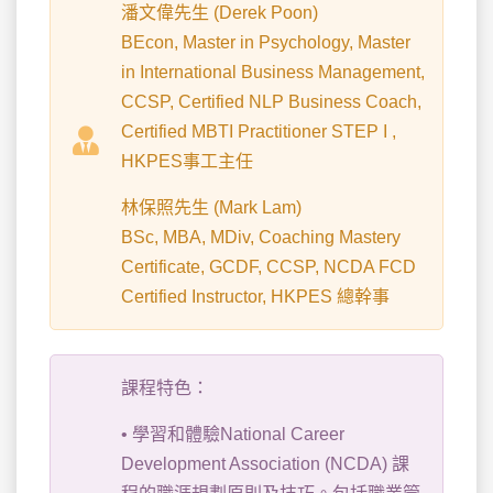
潘文偉先生 (Derek Poon)
BEcon, Master in Psychology, Master
in International Business Management,
CCSP, Certified NLP Business Coach,
Certified MBTI Practitioner STEP I ,
HKPES事工主任
林保照先生 (Mark Lam)
BSc, MBA, MDiv, Coaching Mastery
Certificate, GCDF, CCSP, NCDA FCD
Certified Instructor, HKPES 總幹事
課程特色：
• 學習和體驗National Career
Development Association (NCDA) 課