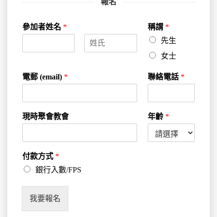
報名
參加者姓名
*
稱謂
*
先生
F
L
女士
i
a
r
s
電郵 (email)
*
聯絡電話
*
s
t
t
現時聚會教會
年齡
*
付款方式
*
銀行入數/FPS
我要報名