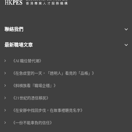
聯絡我們
最新職場文章
《AI 職位替代潮》
《在急症室的一天，「透明人」看見的「品格」》
《斜槓族看『職場企穩』》
《21世紀的憑信移民》
《在安靜中找回步伐，在故事裡聽見名字》
《一份不能辜負的信任》