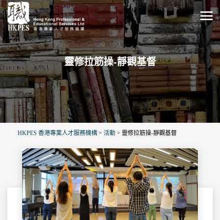
靈修拉筋操-靜觀基督
HKPES 香港專業人才服務機構
>
活動
>
靈修拉筋操-靜觀基督