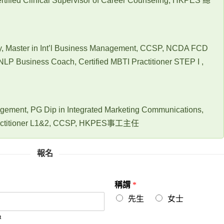
ertified Clinical Supervisor of Career Counseling, HKPES 總
y, Master in Int’l Business Management, CCSP, NCDA FCD
ed NLP Business Coach, Certified MBTI Practitioner STEP I ,
agement, PG Dip in Integrated Marketing Communications,
 Practitioner L1&2, CCSP, HKPES事工主任
報名
稱謂
*
先生
女士
t