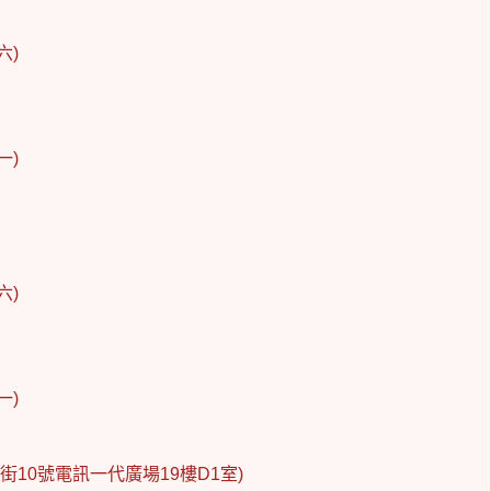
六)
一)
六)
一)
街10號電訊一代廣場19樓D1室)