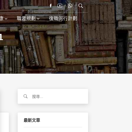
康
職涯規劃
復職同行計劃
1
搜
尋
關
鍵
字:
最新文章