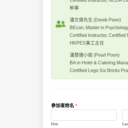
Certified Instructor, NCDA C
幹事
潘文偉先生 (Derek Poon)
BEcon, Master in Psycholog
Certified Instructor, Certifi
HKPES事工主任
潘慧珊小姐 (Pearl Poon)
BA in Hotel & Catering Man
Certified Lego Six Bricks
參加者姓名
*
First
Las