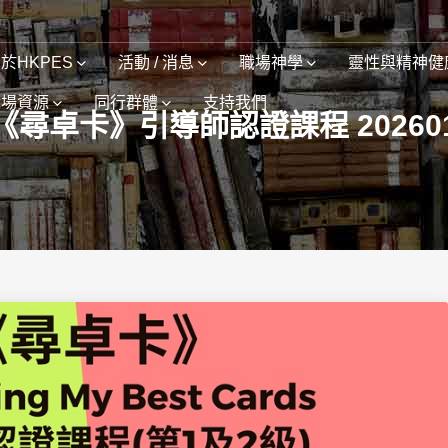
於HKPES
活動 / 消息
職場神學
靈性與精神健
職場資源
同行群體
支持我們
《尋卓卡》引導師認證課程 20260