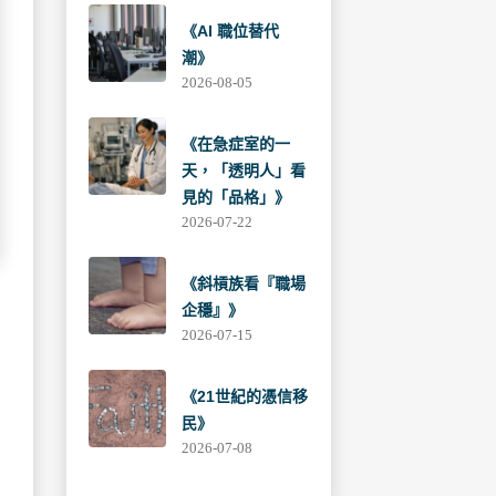
《AI 職位替代
潮》
2026-08-05
《在急症室的一
天，「透明人」看
見的「品格」》
2026-07-22
《斜槓族看『職場
企穩』》
2026-07-15
《21世紀的憑信移
民》
2026-07-08