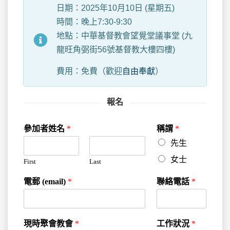
日期：2025年10月10日 (星期五)
時間：晚上7:30-9:30
地點：中華基督教會望覺堂議事堂 (九
龍旺角弼街56號基督教大樓四樓)
費用：免費（歡迎
自由奉獻
）
報名
參加者姓名
*
稱謂
*
先生
女士
First
Last
電郵 (email)
*
聯絡電話
*
現時聚會教會
*
工作狀況
*