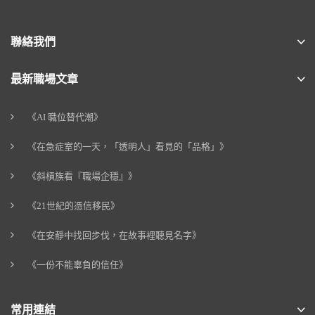
聯絡我們
最新職場文章
《AI 職位替代潮》
《在急症室的一天，「透明人」看見的「品格」》
《斜槓族看『職場企穩』》
《21世紀的憑信移民》
《在安靜中找回步伐，在故事裡聽見名字》
《一份不能辜負的信任》
常用連結