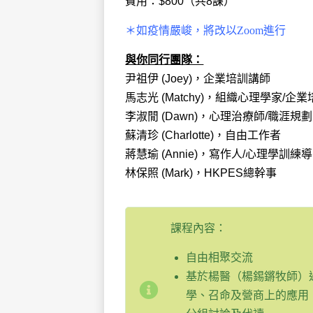
費用：$800（共8課）
＊如疫情嚴峻，將改以Zoom進行
與你同行團隊：
尹祖伊 (Joey)，企業培訓講師
馬志光 (Matchy)，組織心理學家/企
李淑閒 (Dawn)，心理治療師/職涯規
蘇清珍 (Charlotte)，自由工作者
蔣慧瑜 (Annie)，寫作人/心理學訓練
林保照 (Mark)，HKPES總幹事
課程內容：
自由相聚交流
基於楊醫（楊錫鏘牧師）過
學、召命及營商上的應用