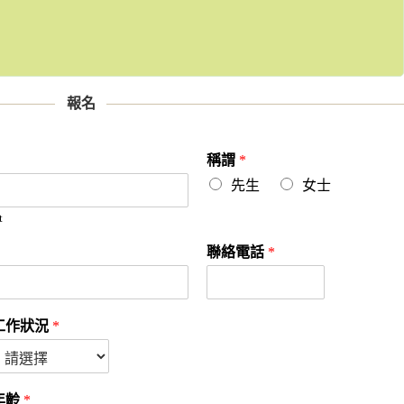
報名
稱謂
*
先生
女士
t
聯絡電話
*
工作狀況
*
年齡
*