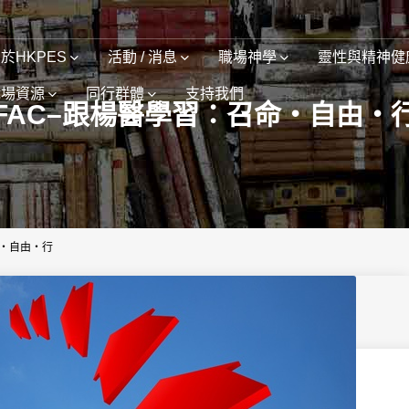
於HKPES
活動 / 消息
職場神學
靈性與精神健
職場資源
同行群體
支持我們
FAC–跟楊醫學習：召命・自由・
命・自由・行