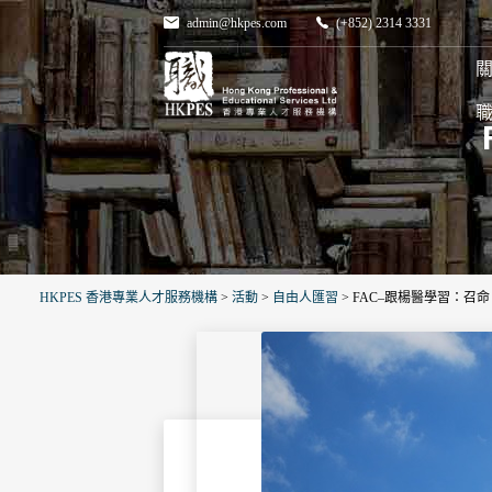
admin@hkpes.com
(+852) 2314 3331
關
HKPES 香港專業人才服務機構
>
活動
>
自由人匯習
>
FAC–跟楊醫學習：召