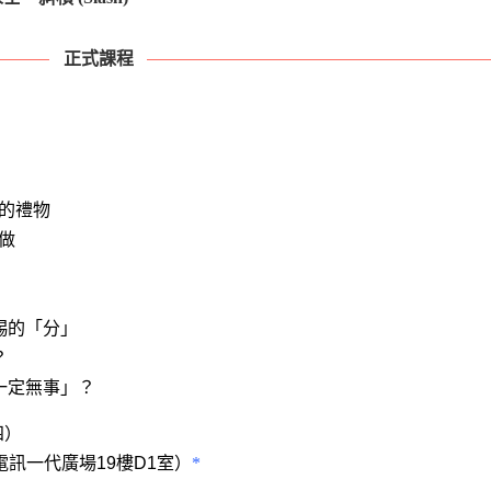
正式課程
來的禮物
做
賜的「分」
？
一定無事」？
四）
電訊一代廣場19樓D1室）
*