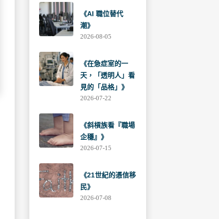
《AI 職位替代
潮》
2026-08-05
《在急症室的一
天，「透明人」看
見的「品格」》
2026-07-22
《斜槓族看『職場
企穩』》
2026-07-15
《21世紀的憑信移
民》
2026-07-08