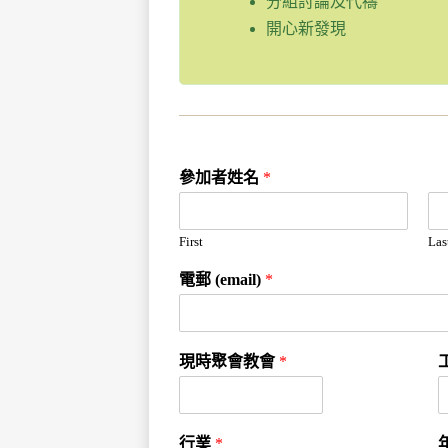
分組討論及代禱
開心新發現
參加者姓名
*
First
Las
電郵 (email)
*
現時聚會教會
*
行業
*