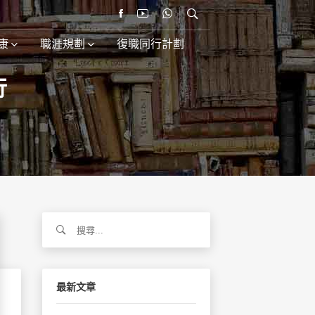
康
職涯規劃
復職同行計劃
行
搜
尋
關
鍵
字:
最新文章