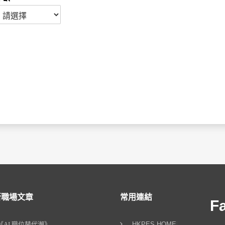
）
新職場文章
常用連結
F
《AI 職位替代潮》
HKPES HOME