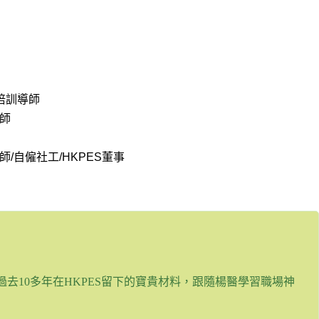
業培訓導師
劃師
導師/自僱社工/HKPES董事
去10多年在HKPES留下的寶貴材料，跟隨楊醫學習職場神