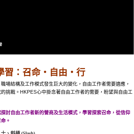
學習：召命・自由・行
，職場結構及工作模式發生巨大的變化，自由工作者需要適應，
的挑戰。HKPES心中掛念著自由工作者的需要，盼望與自由工
起探討自由工作者新的營商及生活模式，學習探索召命，從信仰
召命
。
槓 (Slash)