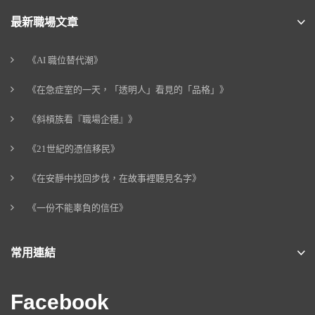
最新職場文章
《AI 職位替代潮》
《在急症室的一天，「透明人」看見的「品格」》
《斜槓族看『職場企穩』》
《21世紀的憑信移民》
《在安靜中找回步伐，在故事裡聽見名字》
《一份不能辜負的信任》
常用連結
Facebook